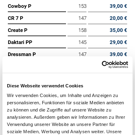
Cowboy P
153
39,00 €
CR 7 P
147
20,00 €
Create P
158
35,00 €
Daktari PP
145
29,00 €
Dressman P
147
39,00 €
Duett PP
165
150,00 €
Faber-Red
144
29,00 €
Diese Webseite verwendet Cookies
Fashion P
143
29,00 €
Wir verwenden Cookies, um Inhalte und Anzeigen zu
Gigolo
126
22,00 €
personalisieren, Funktionen für soziale Medien anbieten
zu können und die Zugriffe auf unsere Website zu
Global
128
19,00 €
analysieren. Außerdem geben wir Informationen zu Ihrer
Verwendung unserer Website an unsere Partner für
Globus
144
25,00 €
soziale Medien, Werbung und Analysen weiter. Unsere