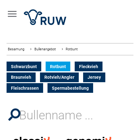
Besamung
Bullenangebot
Rotbunt
Schwarzbunt
Rotbunt
Fleckvieh
Braunvieh
Rotvieh/Angler
Jersey
Fleischrassen
Spermabestellung