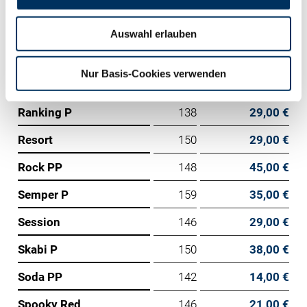
Mex Red PP
146
35,00 €
Miracle PP
123
11,00 €
Auswahl erlauben
Money P
135
28,00 €
Nur Basis-Cookies verwenden
Monza P
146
21,00 €
Ranking P
138
29,00 €
Resort
150
29,00 €
Rock PP
148
45,00 €
Semper P
159
35,00 €
Session
146
29,00 €
Skabi P
150
38,00 €
Soda PP
142
14,00 €
Spooky Red
146
21,00 €