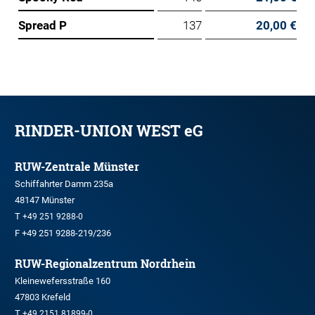
Spread P
137
20,00 €
RINDER-UNION WEST eG
RUW-Zentrale Münster
Schiffahrter Damm 235a
48147 Münster
T
+49 251 9288-0
F +49 251 9288-219/236
RUW-Regionalzentrum Nordrhein
Kleinewefersstraße 160
47803 Krefeld
T
+49 2151 81899-0