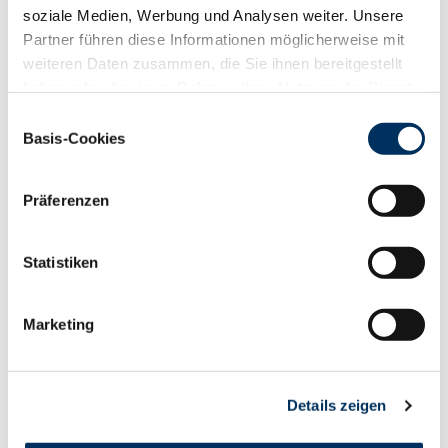
soziale Medien, Werbung und Analysen weiter. Unsere
Auktionen
Partner führen diese Informationen möglicherweise mit
weiteren Daten zusammen, die Sie ihnen bereitgestellt
haben oder die sie im Rahmen Ihrer Nutzung der Dienste
gesammelt haben. Sie geben Einwilligung zu unseren
Einwilligungsauswahl
Cookies, wenn Sie unsere Webseite weiterhin nutzen.
Basis-Cookies
Datenschutzerklärung
|
Impressum
Präferenzen
Statistiken
Marketing
Details zeigen
EBB-Kurse