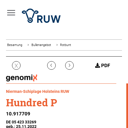
Besamung
Bullenangebot
Rotbunt
‹
›
X
PDF
Nierman-Schiplage Holsteins RUW
Hundred P
10.917709
DE 05 423 33269
geb.: 25.11.2022