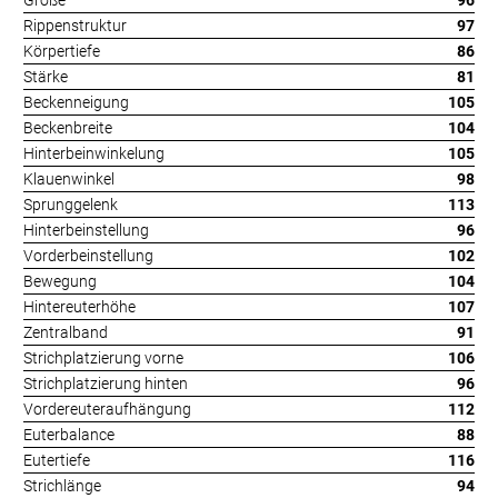
Größe
96
Rippenstruktur
97
Körpertiefe
86
Stärke
81
Beckenneigung
105
Beckenbreite
104
Hinterbeinwinkelung
105
Klauenwinkel
98
Sprunggelenk
113
Hinterbeinstellung
96
Vorderbeinstellung
102
Bewegung
104
Hintereuterhöhe
107
Zentralband
91
Strichplatzierung vorne
106
Strichplatzierung hinten
96
Vordereuteraufhängung
112
Euterbalance
88
Eutertiefe
116
Strichlänge
94