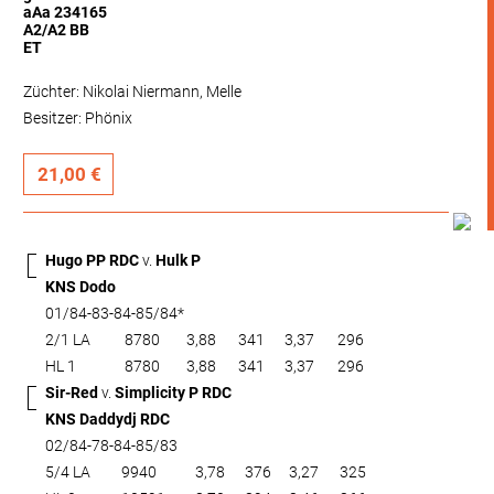
aAa 234165
A2/A2 BB
ET
Züchter: Nikolai Niermann, Melle
Besitzer: Phönix
21,00 €
Hugo PP RDC
v.
Hulk P
KNS Dodo
01/84-83-84-85/84*
2/1 LA
8780
3,88
341
3,37
296
HL 1
8780
3,88
341
3,37
296
Sir-Red
v.
Simplicity P RDC
KNS Daddydj RDC
02/84-78-84-85/83
5/4 LA
9940
3,78
376
3,27
325