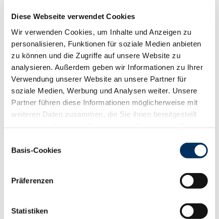
RZS
109
Diese Webseite verwendet Cookies
RZR
115
Wir verwenden Cookies, um Inhalte und Anzeigen zu
RZKd
113
personalisieren, Funktionen für soziale Medien anbieten
RZKm
110
zu können und die Zugriffe auf unsere Website zu
RZÖko
119
analysieren. Außerdem geben wir Informationen zu Ihrer
Gesundheit
Verwendung unserer Website an unsere Partner für
88
100
112
124
soziale Medien, Werbung und Analysen weiter. Unsere
RZGesund
104
Partner führen diese Informationen möglicherweise mit
RZ
Euterfit
102
weiteren Daten zusammen, die Sie ihnen bereitgestellt
RZ
Klaue
100
haben oder die sie im Rahmen Ihrer Nutzung der Dienste
RZ
Metabol
101
gesammelt haben. Sie geben Einwilligung zu unseren
Einwilligungsauswahl
RZ
Repro
104
Cookies, wenn Sie unsere Webseite weiterhin nutzen.
Basis-Cookies
DD
control
92
Datenschutzerklärung
|
Impressum
RZ
Kälberfit
107
Präferenzen
Produktion
124
RZM
Statistiken
Milch kg
+1530