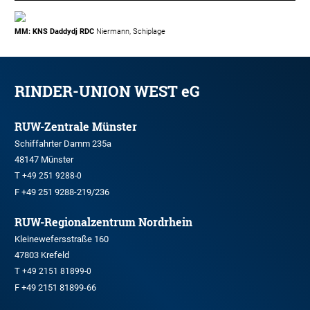
MM: KNS Daddydj RDC
Niermann, Schiplage
RINDER-UNION WEST eG
RUW-Zentrale Münster
Schiffahrter Damm 235a
48147 Münster
T
+49 251 9288-0
F +49 251 9288-219/236
RUW-Regionalzentrum Nordrhein
Kleinewefersstraße 160
47803 Krefeld
T
+49 2151 81899-0
F +49 2151 81899-66