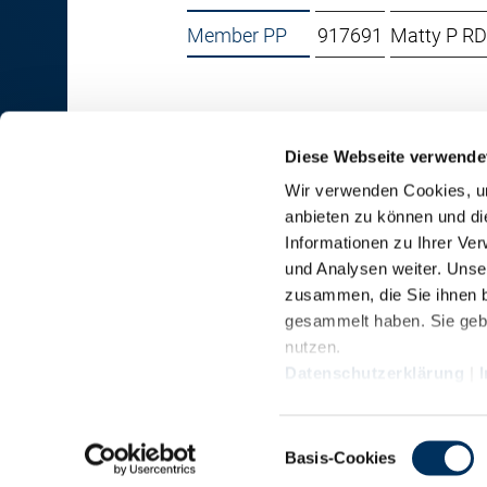
Member PP
917691
Matty P R
Diese Webseite verwende
Wir verwenden Cookies, um
anbieten zu können und di
RINDER-UNION WEST eG
Informationen zu Ihrer Ve
und Analysen weiter. Unse
RUW-Zentrale Münster
zusammen, die Sie ihnen b
Schiffahrter Damm 235a
gesammelt haben. Sie gebe
48147 Münster
nutzen.
T
+49 251 9288-0
Datenschutzerklärung
|
F +49 251 9288-219/236
Einwilligungsauswahl
Impressum
Datenschutz
Kontakt
Basis-Cookies