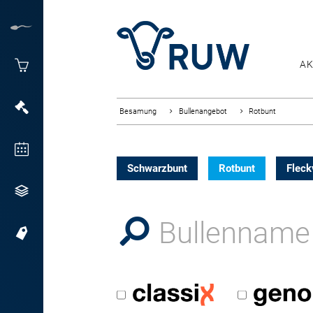
AK
Besamung
Bullenangebot
Rotbunt
Schwarzbunt
Rotbunt
Fleck