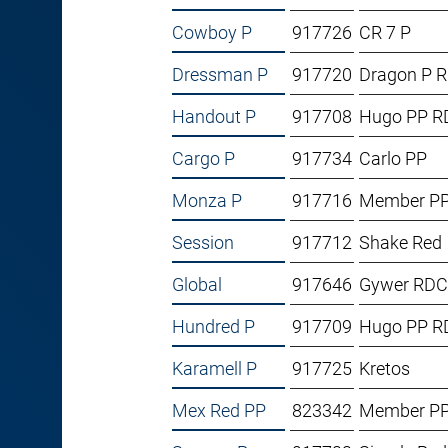
Cowboy P
917726
CR 7 P
Dressman P
917720
Dragon P 
Handout P
917708
Hugo PP R
Cargo P
917734
Carlo PP
Monza P
917716
Member P
Session
917712
Shake Red
Global
917646
Gywer RDC
Hundred P
917709
Hugo PP R
Karamell P
917725
Kretos
Mex Red PP
823342
Member P