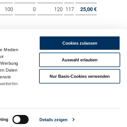
100
0
120
117
25,00 €
Cookies zulassen
le Medien
ir
Auswahl erlauben
, Werbung
ren Daten
m
Nur Basis-Cookies verwenden
ienste
land
weiterhin
ting
Details zeigen