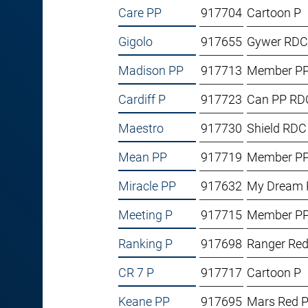
Care PP
917704
Cartoon P
Gigolo
917655
Gywer RDC
Madison PP
917713
Member P
Cardiff P
917723
Can PP RD
Maestro
917730
Shield RDC
Mean PP
917719
Member P
Miracle PP
917632
My Dream 
Meeting P
917715
Member P
Ranking P
917698
Ranger Re
CR 7 P
917717
Cartoon P
Keane PP
917695
Mars Red 