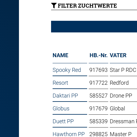
FILTER ZUCHTWERTE
NAME
HB.-Nr.
VATER
Spooky Red
917693
Star P RDC
Resort
917722
Redford
Daktari PP
585527
Drone PP
Globus
917679
Global
Duett PP
585339
Dressman 
Hawthorn PP
298825
Master P