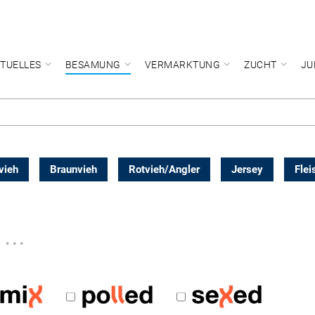
TUELLES
BESAMUNG
VERMARKTUNG
ZUCHT
JU
vieh
Braunvieh
Rotvieh/Angler
Jersey
Flei