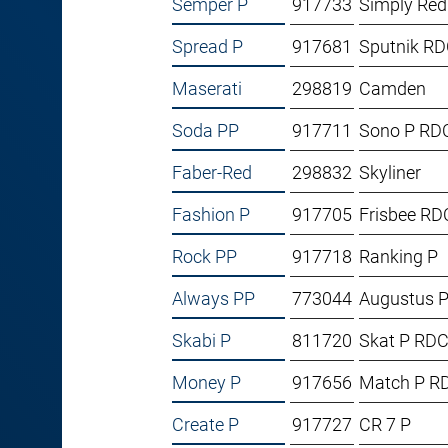
Semper P
917733
Simply Red
Spread P
917681
Sputnik R
Maserati
298819
Camden
Soda PP
917711
Sono P RD
Faber-Red
298832
Skyliner
Fashion P
917705
Frisbee RD
Rock PP
917718
Ranking P
Always PP
773044
Augustus 
Skabi P
811720
Skat P RD
Money P
917656
Match P R
Create P
917727
CR 7 P