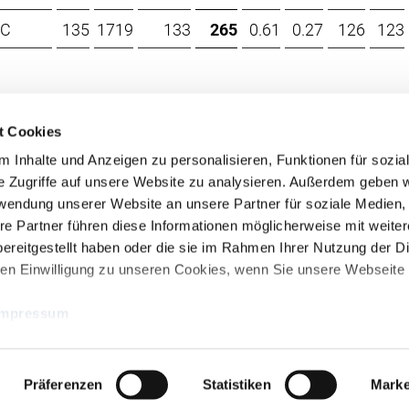
DC
135
1719
133
265
0.61
0.27
126
123
t Cookies
 Inhalte und Anzeigen zu personalisieren, Funktionen für sozia
e Zugriffe auf unsere Website zu analysieren. Außerdem geben w
rwendung unserer Website an unsere Partner für soziale Medien
re Partner führen diese Informationen möglicherweise mit weite
RUW-Regionalzentrum
RUW-Regionalzentru
ereitgestellt haben oder die sie im Rahmen Ihrer Nutzung der D
Nordrhein
Rheinland-Pfalz/Saar
n Einwilligung zu unseren Cookies, wenn Sie unsere Webseite 
Kleinewefersstraße 160
Hamerter Berg 1
47803 Krefeld
54636 Fließem (b. Bitburg)
Impressum
T
+49 2151 81899-0
T
+49 6569 9690-0
F +49 2151 81899-66
F +49 6569 9690-99
Präferenzen
Statistiken
Marke