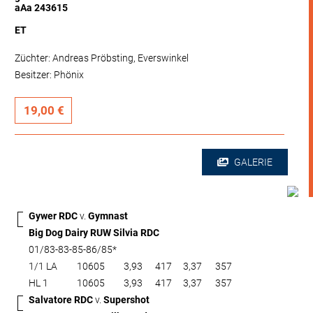
aAa 243615
ET
Züchter: Andreas Pröbsting, Everswinkel
Besitzer: Phönix
19,00 €
GALERIE
Gywer RDC
v.
Gymnast
Big Dog Dairy RUW Silvia RDC
01/83-83-85-86/85*
1/1 LA
10605
3,93
417
3,37
357
HL 1
10605
3,93
417
3,37
357
Salvatore RDC
v.
Supershot