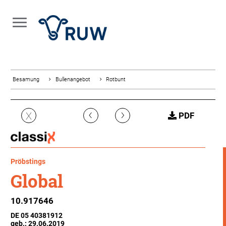
Besamung
Bullenangebot
Rotbunt
‹
›
X
PDF
Pröbstings
Global
10.917646
DE 05 40381912
geb.: 29.06.2019