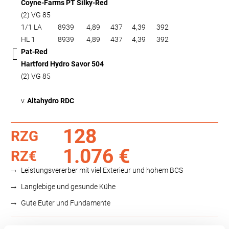
Coyne-Farms PT Silky-Red
(2) VG 85
1/1 LA
8939
4,89
437
4,39
392
HL 1
8939
4,89
437
4,39
392
Pat-Red
Hartford Hydro Savor 504
(2) VG 85
v.
Altahydro RDC
128
RZG
1.076 €
RZ€
Leistungsvererber mit viel Exterieur und hohem BCS
Langlebige und gesunde Kühe
Gute Euter und Fundamente