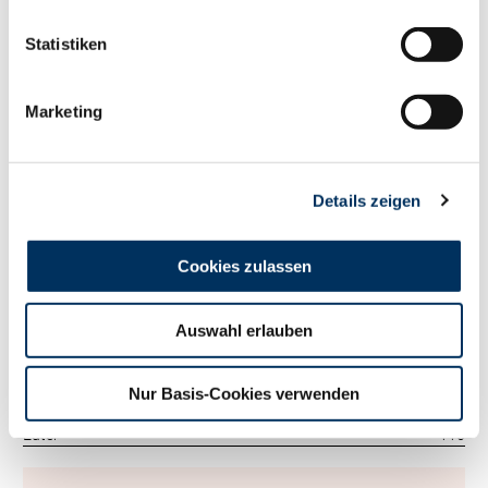
113
RZM
Statistiken
Tö./Betr.
1730/641
Milch kg
+1555
Fett %
-0.4
Marketing
Fett kg
+18
Eiweiß %
-0.23
Eiweiß kg
+28
Details zeigen
RZ
Persistenz
101
RZD
89
RZ
Robot
0
Cookies zulassen
Exterieur
124
RZE
Auswahl erlauben
Tö./Betr.
925/334
Milchtyp
104
Körper
106
Nur Basis-Cookies verwenden
Fundament
121
Euter
116