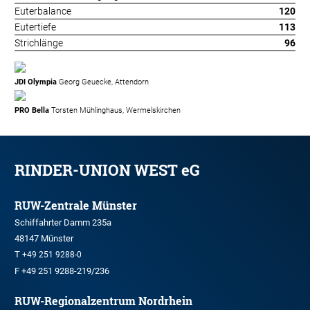
Euterbalance
120
Eutertiefe
113
Strichlänge
96
JDI Olympia
Georg Geuecke, Attendorn
PRO Bella
Torsten Mühlinghaus, Wermelskirchen
RINDER-UNION WEST eG
RUW-Zentrale Münster
Schiffahrter Damm 235a
48147 Münster
T
+49 251 9288-0
F +49 251 9288-219/236
RUW-Regionalzentrum Nordrhein