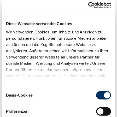
Funktionalität
88
100
112
124
RZN
122
Diese Webseite verwendet Cookies
RZS
111
RZR
111
Wir verwenden Cookies, um Inhalte und Anzeigen zu
RZKd
118
personalisieren, Funktionen für soziale Medien anbieten
RZKm
98
zu können und die Zugriffe auf unsere Website zu
RZÖko
122
analysieren. Außerdem geben wir Informationen zu Ihrer
Verwendung unserer Website an unsere Partner für
Gesundheit
soziale Medien, Werbung und Analysen weiter. Unsere
88
100
112
124
Partner führen diese Informationen möglicherweise mit
RZGesund
110
weiteren Daten zusammen, die Sie ihnen bereitgestellt
RZ
Euterfit
106
haben oder die sie im Rahmen Ihrer Nutzung der Dienste
RZ
Klaue
102
gesammelt haben. Sie geben Einwilligung zu unseren
RZ
Metabol
106
Einwilligungsauswahl
Cookies, wenn Sie unsere Webseite weiterhin nutzen.
Basis-Cookies
RZ
Repro
107
Datenschutzerklärung
|
Impressum
DD
control
90
RZ
Kälberfit
103
Präferenzen
Produktion