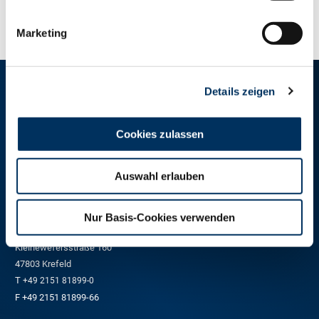
Marketing
RINDER-UNION WEST eG
Details zeigen
RUW-Zentrale Münster
Cookies zulassen
Schiffahrter Damm 235a
48147 Münster
Auswahl erlauben
T
+49 251 9288-0
F +49 251 9288-219/236
Nur Basis-Cookies verwenden
RUW-Regionalzentrum Nordrhein
Kleinewefersstraße 160
47803 Krefeld
T
+49 2151 81899-0
F +49 2151 81899-66