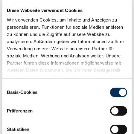
Diese Webseite verwendet Cookies
Wir verwenden Cookies, um Inhalte und Anzeigen zu
Im Rahmen des Projektes Rinderfakten hat der BRS vier
personalisieren, Funktionen für soziale Medien anbieten
Weideschilder (DIN A2, Aluverbund-material) erstellt; die Sie
zu können und die Zugriffe auf unsere Website zu
unter folgendem Kontakt formlos bestellen:
info@ruweg.de
analysieren. Außerdem geben wir Informationen zu Ihrer
Preis je Schild 20 € zzgl. Versandkosten
Verwendung unserer Website an unsere Partner für
soziale Medien, Werbung und Analysen weiter. Unsere
.
Partner führen diese Informationen möglicherweise mit
weiteren Daten zusammen, die Sie ihnen bereitgestellt
haben oder die sie im Rahmen Ihrer Nutzung der Dienste
gesammelt haben. Sie geben Einwilligung zu unseren
Einwilligungsauswahl
Cookies, wenn Sie unsere Webseite weiterhin nutzen.
Basis-Cookies
Datenschutzerklärung
|
Impressum
Präferenzen
Version 1:
Version 2: Rinder
Version 3: Rinder
Version 4:
Futterzusammensetzung
- unverzichtbar
sind keine
Dauergrünlandböden
einer Milchkuh
für nachhaltige
Klimakiller
ein wichtiger
Statistiken
Lebensmittelproduktion
Kohlstoffspeicher