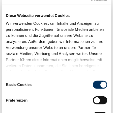
Diese Webseite verwendet Cookies
Wir verwenden Cookies, um Inhalte und Anzeigen zu
personalisieren, Funktionen für soziale Medien anbieten
zu können und die Zugriffe auf unsere Website zu
analysieren. Außerdem geben wir Informationen zu Ihrer
Verwendung unserer Website an unsere Partner für
soziale Medien, Werbung und Analysen weiter. Unsere
Partner führen diese Informationen möglicherweise mit
weiteren Daten zusammen, die Sie ihnen bereitgestellt
haben oder die sie im Rahmen Ihrer Nutzung der Dienste
gesammelt haben. Sie geben Einwilligung zu unseren
Einwilligungsauswahl
Cookies, wenn Sie unsere Webseite weiterhin nutzen.
Basis-Cookies
Datenschutzerklärung
|
Impressum
Präferenzen