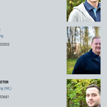
R
ng
503303
PETER
ng (WL)
353681