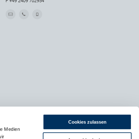
F
+49 2409 702954
Cookies zulassen
le Medien
ir