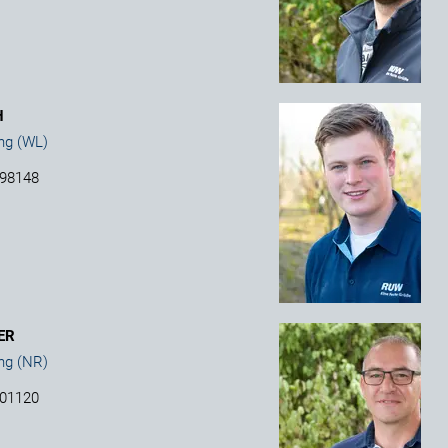
H
ng (WL)
698148
ER
ng (NR)
701120