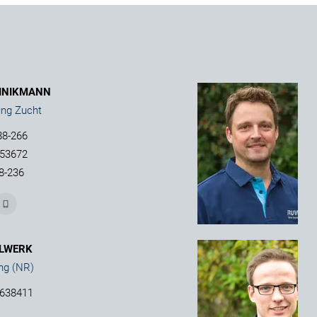
INIKMANN
ung Zucht
88-266
353672
8-236
LWERK
ng (NR)
7638411