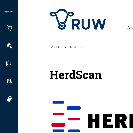
AK
Zucht
HerdScan
HerdScan