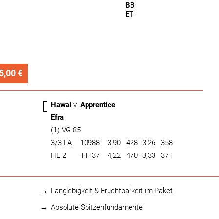
BB
ET
5,00 €
Hawai
v.
Apprentice
Efra
(1) VG 85
3/3 LA
10988
3,90
428
3,26
358
HL 2
11137
4,22
470
3,33
371
Langlebigkeit & Fruchtbarkeit im Paket
Absolute Spitzenfundamente