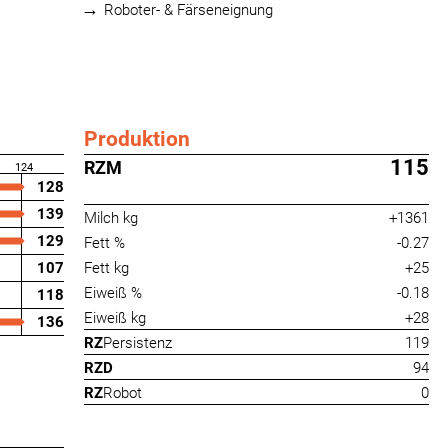
Roboter- & Färseneignung
Produktion
115
RZM
124
128
139
Milch kg
+1361
129
Fett %
-0.27
107
Fett kg
+25
Eiweiß %
-0.18
118
Eiweiß kg
+28
136
RZ
Persistenz
119
RZD
94
RZ
Robot
0