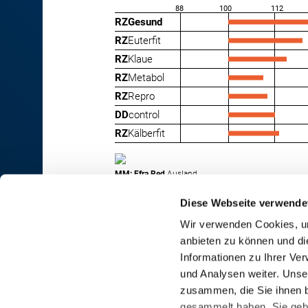
88
100
112
RZGesund
RZ
Euterfit
RZ
Klaue
RZ
Metabol
RZ
Repro
DD
control
RZ
Kälberfit
MM: Efra Red
Ausland
Diese Webseite verwende
Wir verwenden Cookies, um
anbieten zu können und di
RINDER-UNION WEST eG
Informationen zu Ihrer Ve
und Analysen weiter. Unse
RUW-Zentrale Münster
zusammen, die Sie ihnen b
Schiffahrter Damm 235a
gesammelt haben. Sie gebe