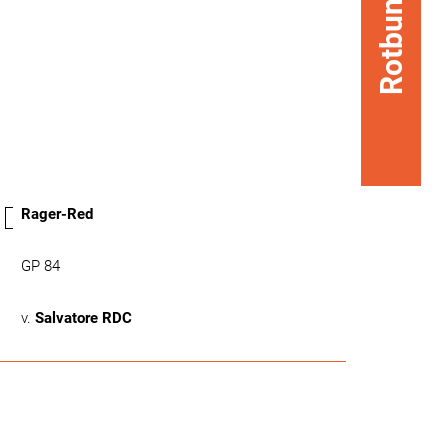
Rotbunt
Rager-Red
GP 84
v.
Salvatore RDC