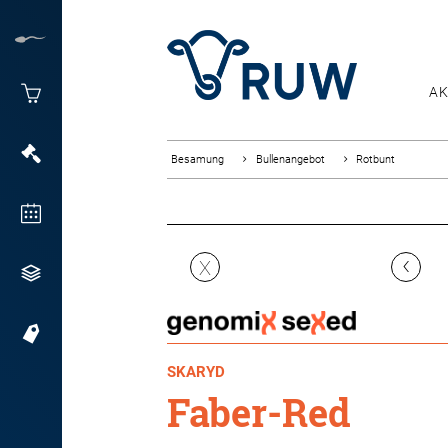
AK
Besamung
Bullenangebot
Rotbunt
‹
X
SKARYD
Faber-Red