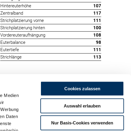
Hintereuterhöhe
107
Zentralband
117
Strichplatzierung vorne
111
Strichplatzierung hinten
100
Vordereuteraufhängung
108
Euterbalance
98
Eutertiefe
111
Strichlänge
113
Cookies zulassen
le Medien
ir
Auswahl erlauben
, Werbung
ren Daten
m
Nur Basis-Cookies verwenden
ienste
land
weiterhin