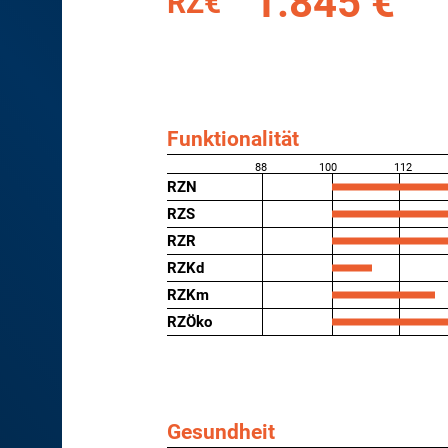
1.845 €
RZ€
Funktionalität
88
100
112
RZN
RZS
RZR
RZKd
RZKm
RZÖko
Gesundheit