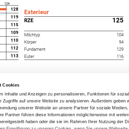
124
128
Exterieur
119
125
RZE
115
109
Milchtyp
104
110
Körper
94
112
Fundament
129
113
Euter
116
t Cookies
 Inhalte und Anzeigen zu personalisieren, Funktionen für sozia
e Zugriffe auf unsere Website zu analysieren. Außerdem geben w
rwendung unserer Website an unsere Partner für soziale Medien
re Partner führen diese Informationen möglicherweise mit weite
RUW-Regionalzentrum
RUW-Regionalzentru
ereitgestellt haben oder die sie im Rahmen Ihrer Nutzung der D
Nordrhein
Rheinland-Pfalz/Saar
n Einwilligung zu unseren Cookies, wenn Sie unsere Webseite 