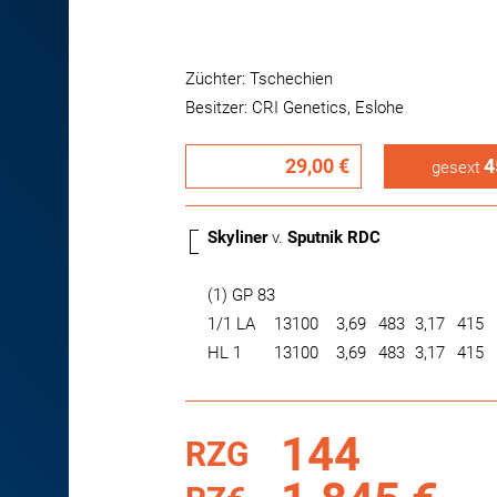
Züchter: Tschechien
Besitzer: CRI Genetics, Eslohe
29,00 €
4
gesext
Skyliner
v.
Sputnik RDC
(1) GP 83
1/1 LA
13100
3,69
483
3,17
415
HL 1
13100
3,69
483
3,17
415
144
RZG