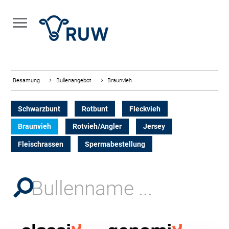
Besamung
Bullenangebot
Braunvieh
Schwarzbunt
Rotbunt
Fleckvieh
Braunvieh
Rotvieh/Angler
Jersey
Fleischrassen
Spermabestellung