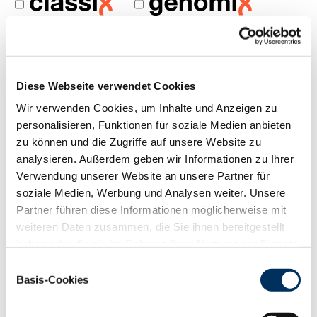
FILTER ZUCHTWERTE
Diese Webseite verwendet Cookies
Wir verwenden Cookies, um Inhalte und Anzeigen zu
SUCHERGEBNIS ZWS 04/2026 ANZEIGEN (
6
BULLEN)
personalisieren, Funktionen für soziale Medien anbieten
zu können und die Zugriffe auf unsere Website zu
analysieren. Außerdem geben wir Informationen zu Ihrer
PDF
Verwendung unserer Website an unsere Partner für
NAME
GZW
Preis
soziale Medien, Werbung und Analysen weiter. Unsere
Partner führen diese Informationen möglicherweise mit
Vredo P*S
137
18,00 €
weiteren Daten zusammen, die Sie ihnen bereitgestellt
haben oder die sie im Rahmen Ihrer Nutzung der Dienste
Duncan P*S
147
24,00 €
gesammelt haben. Sie geben Einwilligung zu unseren
Einwilligungsauswahl
Viva P*S
137
20,00 €
Cookies, wenn Sie unsere Webseite weiterhin nutzen.
Basis-Cookies
Datenschutzerklärung
|
Impressum
Hotgun
136
17,00 €