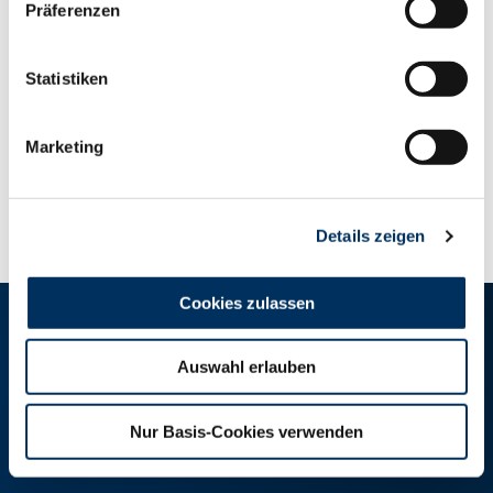
Präferenzen
Valps
141
20,00 €
Skyline
141
18,00 €
Statistiken
Marketing
Ansprechpartner
Details zeigen
Cookies zulassen
RINDER-UNION WEST eG
Auswahl erlauben
RUW-Zentrale Münster
Schiffahrter Damm 235a
Nur Basis-Cookies verwenden
48147 Münster
T
+49 251 9288-0