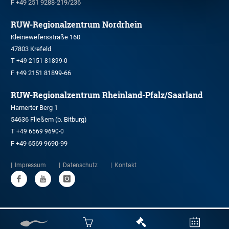
F +49 251 9288-219/236
RUW-Regionalzentrum Nordrhein
Kleinewefersstraße 160
47803 Krefeld
T
+49 2151 81899-0
F +49 2151 81899-66
RUW-Regionalzentrum Rheinland-Pfalz/Saarland
Hamerter Berg 1
54636 Fließem (b. Bitburg)
T
+49 6569 9690-0
F +49 6569 9690-99
Impressum
Datenschutz
Kontakt