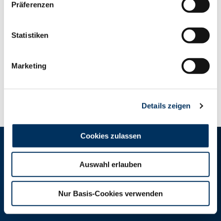
Präferenzen
Vredo P*S
137
18,00 €
Hotgun
136
17,00 €
Statistiken
Marketing
Ansprechpartner
Details zeigen
Cookies zulassen
RINDER-UNION WEST eG
Auswahl erlauben
RUW-Zentrale Münster
Schiffahrter Damm 235a
Nur Basis-Cookies verwenden
48147 Münster
T
+49 251 9288-0