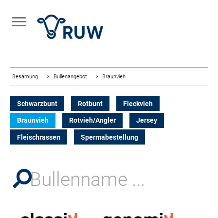
Besamung
Bullenangebot
Braunvieh
Schwarzbunt
Rotbunt
Fleckvieh
Braunvieh
Rotvieh/Angler
Jersey
Fleischrassen
Spermabestellung