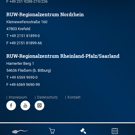
F +49 251 9288-219/236
RUW-Regionalzentrum Nordrhein
Kleinewefersstraße 160
47803 Krefeld
T
+49 2151 81899-0
F +49 2151 81899-66
RUW-Regionalzentrum Rheinland-Pfalz/Saarland
Hamerter Berg 1
54636 Fließem (b. Bitburg)
T
+49 6569 9690-0
F +49 6569 9690-99
Impressum
Datenschutz
Kontakt