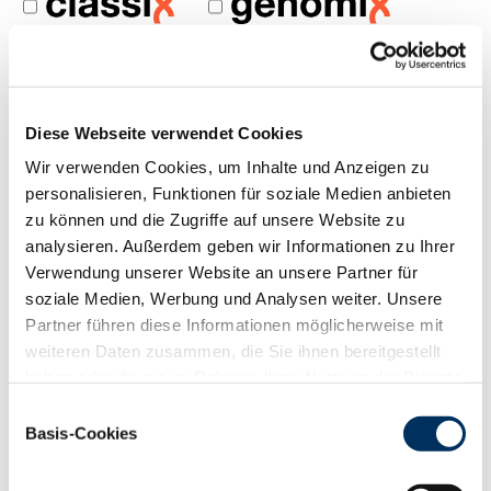
FILTER ZUCHTWERTE
Diese Webseite verwendet Cookies
Wir verwenden Cookies, um Inhalte und Anzeigen zu
SUCHERGEBNIS ZWS 04/2026 ANZEIGEN (
6
BULLEN)
personalisieren, Funktionen für soziale Medien anbieten
zu können und die Zugriffe auf unsere Website zu
analysieren. Außerdem geben wir Informationen zu Ihrer
PDF
Verwendung unserer Website an unsere Partner für
NAME
GZW
Preis
soziale Medien, Werbung und Analysen weiter. Unsere
Partner führen diese Informationen möglicherweise mit
Valps
141
20,00 €
weiteren Daten zusammen, die Sie ihnen bereitgestellt
haben oder die sie im Rahmen Ihrer Nutzung der Dienste
Duncan P*S
147
24,00 €
gesammelt haben. Sie geben Einwilligung zu unseren
Einwilligungsauswahl
Viva P*S
137
20,00 €
Cookies, wenn Sie unsere Webseite weiterhin nutzen.
Basis-Cookies
Datenschutzerklärung
|
Impressum
Skyline
141
18,00 €