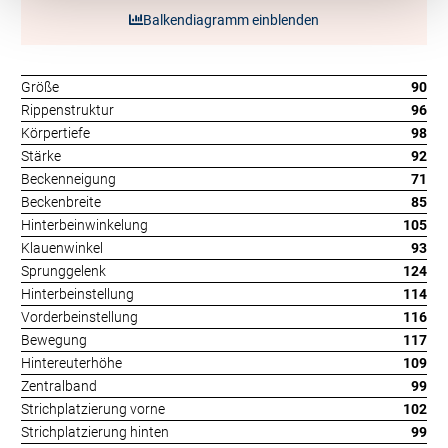
Balkendiagramm einblenden
Größe
90
Rippenstruktur
96
Körpertiefe
98
Stärke
92
Beckenneigung
71
Beckenbreite
85
Hinterbeinwinkelung
105
Klauenwinkel
93
Sprunggelenk
124
Hinterbeinstellung
114
Vorderbeinstellung
116
Bewegung
117
Hintereuterhöhe
109
Zentralband
99
Strichplatzierung vorne
102
Strichplatzierung hinten
99