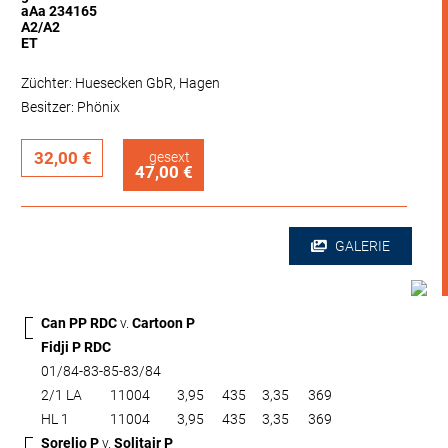
aAa 234165
A2/A2
ET
Züchter: Huesecken GbR, Hagen
Besitzer: Phönix
32,00 €
gesext
47,00 €
GALERIE
Can PP RDC
v.
Cartoon P
Fidji P RDC
01/84-83-85-83/84
2/1 LA
11004
3,95
435
3,35
369
HL 1
11004
3,95
435
3,35
369
Sorelio P
v.
Solitair P