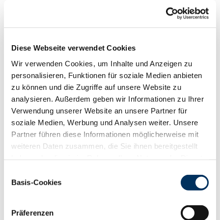
Funktionalität
88
100
112
124
RZN
140
Diese Webseite verwendet Cookies
RZS
128
Wir verwenden Cookies, um Inhalte und Anzeigen zu
RZR
112
personalisieren, Funktionen für soziale Medien anbieten
RZKd
111
zu können und die Zugriffe auf unsere Website zu
RZKm
114
analysieren. Außerdem geben wir Informationen zu Ihrer
RZÖko
151
Verwendung unserer Website an unsere Partner für
Gesundheit
soziale Medien, Werbung und Analysen weiter. Unsere
88
100
112
124
Partner führen diese Informationen möglicherweise mit
RZGesund
129
weiteren Daten zusammen, die Sie ihnen bereitgestellt
RZ
Euterfit
122
haben oder die sie im Rahmen Ihrer Nutzung der Dienste
RZ
Klaue
119
gesammelt haben. Sie geben Einwilligung zu unseren
Einwilligungsauswahl
RZ
Metabol
107
Cookies, wenn Sie unsere Webseite weiterhin nutzen.
Basis-Cookies
RZ
Repro
107
Datenschutzerklärung
|
Impressum
DD
control
115
RZ
Kälberfit
117
Präferenzen