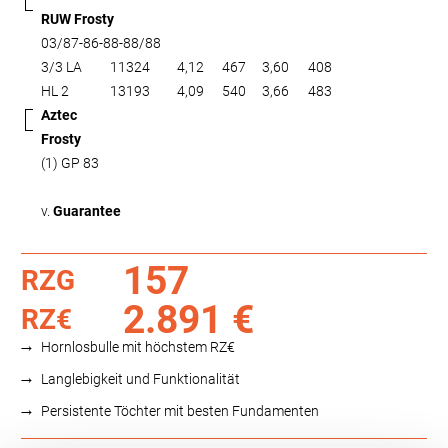
RUW Frosty
03/87-86-88-88/88
3/3 LA
11324
4,12
467
3,60
408
HL 2
13193
4,09
540
3,66
483
Aztec
Frosty
(1) GP 83
v.
Guarantee
157
RZG
2.891 €
RZ€
Hornlosbulle mit höchstem RZ€
Langlebigkeit und Funktionalität
Persistente Töchter mit besten Fundamenten