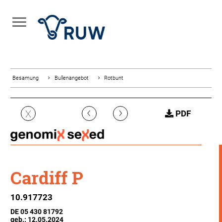
Besamung
Bullenangebot
Rotbunt
‹
›
X
PDF
Cardiff P
10.917723
DE 05 430 81792
geb.: 12.05.2024