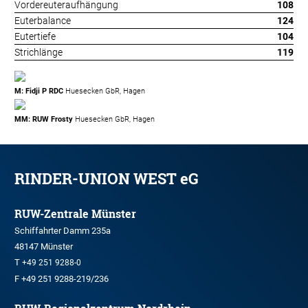
Vordereuteraufhängung
108
Euterbalance
124
Eutertiefe
104
Strichlänge
119
M: Fidji P RDC
Huesecken GbR, Hagen
MM: RUW Frosty
Huesecken GbR, Hagen
RINDER-UNION WEST eG
RUW-Zentrale Münster
Schiffahrter Damm 235a
48147 Münster
T
+49 251 9288-0
F +49 251 9288-219/236