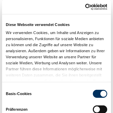
Funktionalität
88
100
112
124
RZN
133
Diese Webseite verwendet Cookies
RZS
124
Wir verwenden Cookies, um Inhalte und Anzeigen zu
RZR
106
personalisieren, Funktionen für soziale Medien anbieten
RZKd
107
zu können und die Zugriffe auf unsere Website zu
RZKm
107
analysieren. Außerdem geben wir Informationen zu Ihrer
RZÖko
147
Verwendung unserer Website an unsere Partner für
Gesundheit
soziale Medien, Werbung und Analysen weiter. Unsere
88
100
112
124
Partner führen diese Informationen möglicherweise mit
RZGesund
132
weiteren Daten zusammen, die Sie ihnen bereitgestellt
RZ
Euterfit
116
haben oder die sie im Rahmen Ihrer Nutzung der Dienste
RZ
Klaue
126
gesammelt haben. Sie geben Einwilligung zu unseren
Einwilligungsauswahl
RZ
Metabol
112
Cookies, wenn Sie unsere Webseite weiterhin nutzen.
Basis-Cookies
RZ
Repro
111
Datenschutzerklärung
|
Impressum
DD
control
136
RZ
Kälberfit
104
Präferenzen