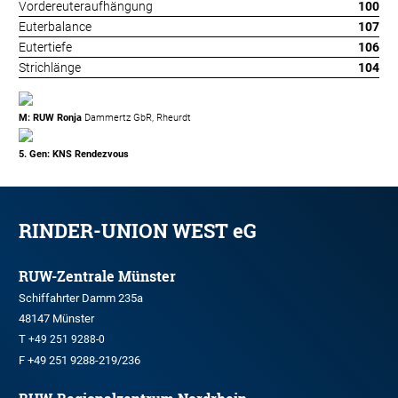
Vordereuteraufhängung
100
Euterbalance
107
Eutertiefe
106
Strichlänge
104
M: RUW Ronja
Dammertz GbR, Rheurdt
5. Gen: KNS Rendezvous
RINDER-UNION WEST eG
RUW-Zentrale Münster
Schiffahrter Damm 235a
48147 Münster
T
+49 251 9288-0
F +49 251 9288-219/236