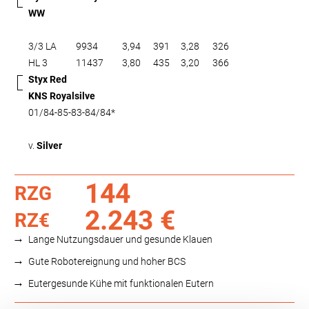
WW
3/3 LA
9934
3,94
391
3,28
326
HL 3
11437
3,80
435
3,20
366
Styx Red
KNS Royalsilve
01/84-85-83-84/84*
v.
Silver
144
RZG
2.243 €
RZ€
Lange Nutzungsdauer und gesunde Klauen
Gute Robotereignung und hoher BCS
Eutergesunde Kühe mit funktionalen Eutern