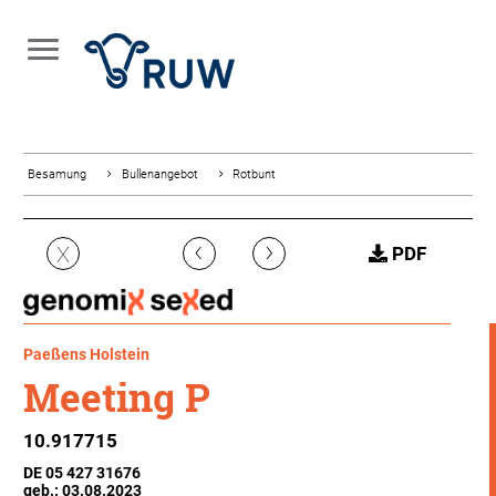
Besamung
Bullenangebot
Rotbunt
‹
›
X
PDF
Paeßens Holstein
Meeting P
10.917715
DE 05 427 31676
geb.: 03.08.2023