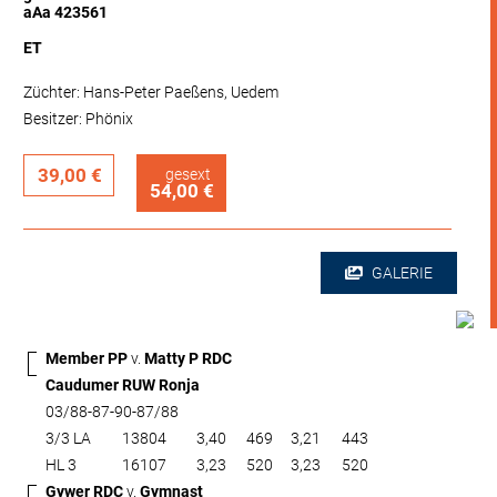
aAa 423561
ET
Züchter: Hans-Peter Paeßens, Uedem
Besitzer: Phönix
39,00 €
gesext
54,00 €
GALERIE
Member PP
v.
Matty P RDC
Caudumer RUW Ronja
03/88-87-90-87/88
3/3 LA
13804
3,40
469
3,21
443
HL 3
16107
3,23
520
3,23
520
Gywer RDC
v.
Gymnast