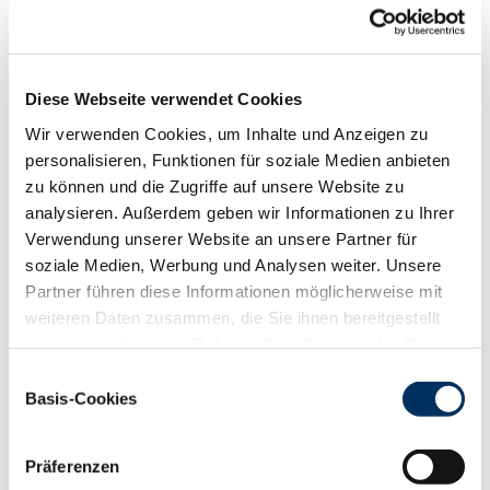
Funktionalität
88
100
112
124
RZN
120
Diese Webseite verwendet Cookies
RZS
118
RZR
114
Wir verwenden Cookies, um Inhalte und Anzeigen zu
RZKd
95
personalisieren, Funktionen für soziale Medien anbieten
RZKm
104
zu können und die Zugriffe auf unsere Website zu
RZÖko
128
analysieren. Außerdem geben wir Informationen zu Ihrer
Verwendung unserer Website an unsere Partner für
Gesundheit
soziale Medien, Werbung und Analysen weiter. Unsere
88
100
112
124
Partner führen diese Informationen möglicherweise mit
RZGesund
112
weiteren Daten zusammen, die Sie ihnen bereitgestellt
RZ
Euterfit
112
haben oder die sie im Rahmen Ihrer Nutzung der Dienste
RZ
Klaue
102
gesammelt haben. Sie geben Einwilligung zu unseren
RZ
Metabol
105
Einwilligungsauswahl
Cookies, wenn Sie unsere Webseite weiterhin nutzen.
Basis-Cookies
RZ
Repro
106
Datenschutzerklärung
|
Impressum
DD
control
92
RZ
Kälberfit
101
Präferenzen
Produktion