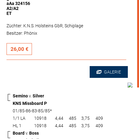
aAa 324156
A2/A2
ET
Züchter: K.N.S. Holsteins GbR, Schiplage
Besitzer: Phönix
26,00 €
GALERIE
Semino
v.
Silver
KNS Missboard P
01/85-86-83-85/85*
1/1 LA
10918
4,44
485
3,75
409
HL 1
10918
4,44
485
3,75
409
Board
v.
Boss