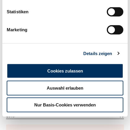
124
RZM
Statistiken
Tö./Betr.
9936/2099
Milch kg
+1057
Fett %
+0.08
Marketing
Fett kg
+51
Eiweiß %
+0.05
Eiweiß kg
+42
Details zeigen
RZ
Persistenz
115
RZD
96
RZ
Robot
107
Cookies zulassen
Exterieur
100
RZE
Auswahl erlauben
Tö./Betr.
4380/873
Milchtyp
104
Körper
108
Nur Basis-Cookies verwenden
Fundament
98
Euter
96