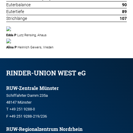
Euterbalance
90
Eutertiefe
89
Strichlänge
107
Edda P
Lutz Rensing, Ahaus
Alina P
Heinrich Gewers, Vreden
RINDER-UNION WEST eG
RUW-Zentrale Münster
Schiffahrter Damm 235a
48147 Münster
T
+49 251 9288-0
F +49 251 9288-219/236
RUW-Regionalzentrum Nordrhein