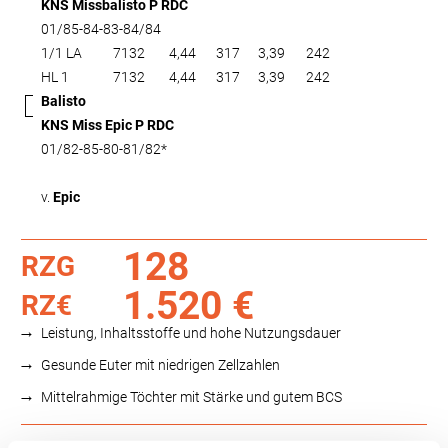
KNS Missbalisto P RDC
01/85-84-83-84/84
1/1 LA
7132
4,44
317
3,39
242
HL 1
7132
4,44
317
3,39
242
Balisto
KNS Miss Epic P RDC
01/82-85-80-81/82*
v.
Epic
128
RZG
1.520 €
RZ€
Leistung, Inhaltsstoffe und hohe Nutzungsdauer
Gesunde Euter mit niedrigen Zellzahlen
Mittelrahmige Töchter mit Stärke und gutem BCS