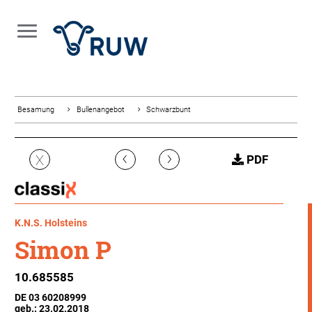
Besamung
Bullenangebot
Schwarzbunt
‹
›
X
PDF
K.N.S. Holsteins
Simon P
10.685585
DE 03 60208999
geb.: 23.02.2018