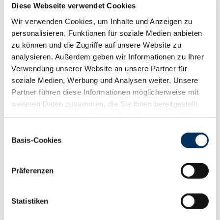
Diese Webseite verwendet Cookies
RZS
129
RZR
103
Wir verwenden Cookies, um Inhalte und Anzeigen zu
personalisieren, Funktionen für soziale Medien anbieten
RZKd
105
zu können und die Zugriffe auf unsere Website zu
RZKm
118
analysieren. Außerdem geben wir Informationen zu Ihrer
RZÖko
151
Verwendung unserer Website an unsere Partner für
Gesundheit
soziale Medien, Werbung und Analysen weiter. Unsere
88
100
112
124
Partner führen diese Informationen möglicherweise mit
RZGesund
128
weiteren Daten zusammen, die Sie ihnen bereitgestellt
RZ
Euterfit
116
haben oder die sie im Rahmen Ihrer Nutzung der Dienste
RZ
Klaue
123
gesammelt haben. Sie geben Einwilligung zu unseren
Einwilligungsauswahl
RZ
Metabol
108
Cookies, wenn Sie unsere Webseite weiterhin nutzen.
Basis-Cookies
RZ
Repro
109
Datenschutzerklärung
|
Impressum
DD
control
119
RZ
Kälberfit
110
Präferenzen
Produktion
141
RZM
Statistiken
Milch kg
+2194