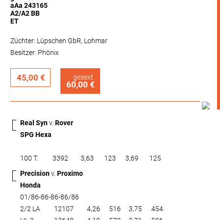
aAa 243165
A2/A2 BB
ET
Züchter: Lüpschen GbR, Lohmar
Besitzer: Phönix
45,00 €
gesext
60,00 €
Real Syn
v.
Rover
SPG Hexa
100 T.
3392
3,63
123
3,69
125
Precision
v.
Proximo
Honda
01/86-86-86-86/86
2/2 LA
12107
4,26
516
3,75
454