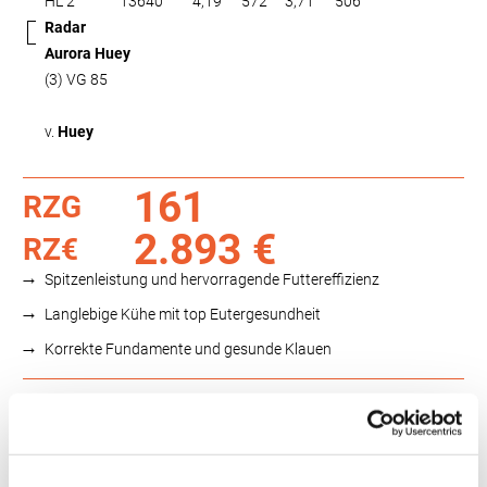
HL 2
13640
4,19
572
3,71
506
Radar
Aurora Huey
(3) VG 85
v.
Huey
161
RZG
2.893 €
RZ€
Spitzenleistung und hervorragende Futtereffizienz
Langlebige Kühe mit top Eutergesundheit
Korrekte Fundamente und gesunde Klauen
Funktionalität
88
100
112
124
RZN
131