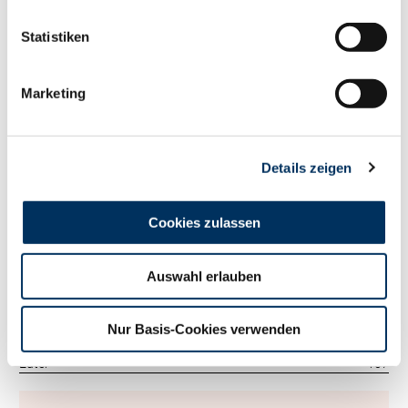
117
RZM
Statistiken
Tö./Betr.
709/294
Milch kg
+451
Fett %
+0.16
Marketing
Fett kg
+36
Eiweiß %
+0.12
Eiweiß kg
+29
Details zeigen
RZ
Persistenz
104
RZD
89
RZ
Robot
0
Cookies zulassen
Exterieur
109
RZE
Auswahl erlauben
Tö./Betr.
464/181
Milchtyp
122
Körper
74
Nur Basis-Cookies verwenden
Fundament
118
Euter
107