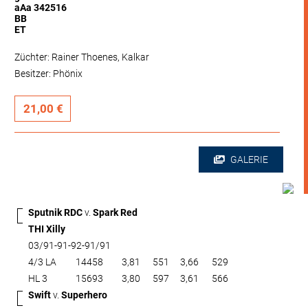
aAa 342516
BB
ET
Züchter: Rainer Thoenes, Kalkar
Besitzer: Phönix
21,00 €
GALERIE
Sputnik RDC
v.
Spark Red
THI Xilly
03/91-91-92-91/91
4/3 LA
14458
3,81
551
3,66
529
HL 3
15693
3,80
597
3,61
566
Swift
v.
Superhero