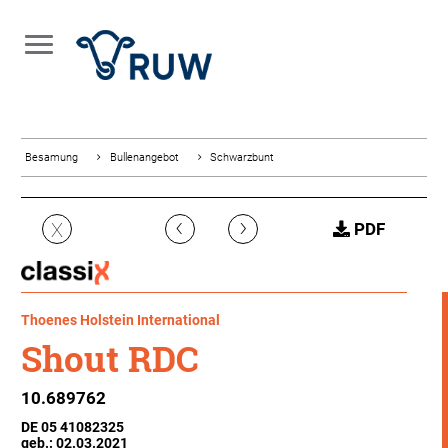
Besamung
Bullenangebot
Schwarzbunt
‹
›
X
PDF
Thoenes Holstein International
Shout RDC
10.689762
DE 05 41082325
geb.: 02.03.2021