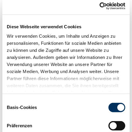
Funktionalität
88
100
112
124
RZN
123
Diese Webseite verwendet Cookies
RZS
129
RZR
112
Wir verwenden Cookies, um Inhalte und Anzeigen zu
RZKd
103
personalisieren, Funktionen für soziale Medien anbieten
RZKm
107
zu können und die Zugriffe auf unsere Website zu
RZÖko
128
analysieren. Außerdem geben wir Informationen zu Ihrer
Verwendung unserer Website an unsere Partner für
Gesundheit
soziale Medien, Werbung und Analysen weiter. Unsere
88
100
112
124
Partner führen diese Informationen möglicherweise mit
RZGesund
119
weiteren Daten zusammen, die Sie ihnen bereitgestellt
RZ
Euterfit
114
haben oder die sie im Rahmen Ihrer Nutzung der Dienste
RZ
Klaue
118
gesammelt haben. Sie geben Einwilligung zu unseren
RZ
Metabol
101
Einwilligungsauswahl
Cookies, wenn Sie unsere Webseite weiterhin nutzen.
Basis-Cookies
RZ
Repro
106
Datenschutzerklärung
|
Impressum
DD
control
119
RZ
Kälberfit
110
Präferenzen
Produktion