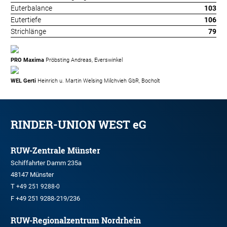
Euterbalance
103
Eutertiefe
106
Strichlänge
79
PRO Maxima
Pröbsting Andreas, Everswinkel
WEL Gerti
Heinrich u. Martin Welsing Milchvieh GbR, Bocholt
RINDER-UNION WEST eG
RUW-Zentrale Münster
Schiffahrter Damm 235a
48147 Münster
T
+49 251 9288-0
F +49 251 9288-219/236
RUW-Regionalzentrum Nordrhein