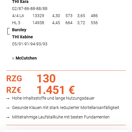
THI Xara
02/87-86-88-88/88
4/4 LA
13329
4,30
573
3,65
486
HL 3
14938
4,45
664
3,72
556
Barcley
THI Xabine
05/91-91-94-93/93
v.
McCutchen
130
RZG
1.451 €
RZ€
Hohe Inhaltsstoffe und lange Nutzungsdauer
Gesunde Klauen mit stark reduzierter Mortellaroanfälligkeit
Mittelrahmige Laufstallkühe mit besten Fundamenten