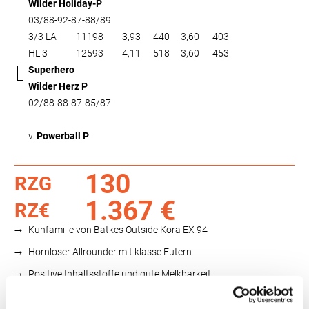
Wilder Holiday-P
03/88-92-87-88/89
3/3 LA
11198
3,93
440
3,60
403
HL 3
12593
4,11
518
3,60
453
Superhero
Wilder Herz P
02/88-88-87-85/87
v.
Powerball P
130
RZG
1.367 €
RZ€
Kuhfamilie von Batkes Outside Kora EX 94
Hornloser Allrounder mit klasse Eutern
Positive Inhaltsstoffe und gute Melkbarkeit