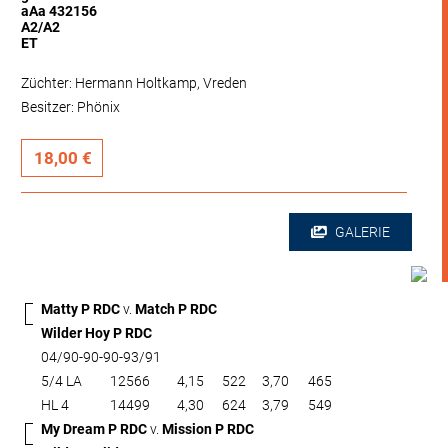
aAa 432156
A2/A2
ET
Züchter: Hermann Holtkamp, Vreden
Besitzer: Phönix
18,00 €
GALERIE
Matty P RDC
v.
Match P RDC
Wilder Hoy P RDC
04/90-90-90-93/91
5/4 LA
12566
4,15
522
3,70
465
HL 4
14499
4,30
624
3,79
549
My Dream P RDC
v.
Mission P RDC