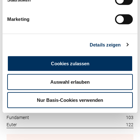
120
RZM
Tö./Betr.
187/78
Marketing
Milch kg
+654
Fett %
+0.16
Fett kg
+44
Eiweiß %
+0.09
Details zeigen
Eiweiß kg
+32
RZ
Persistenz
106
Cookies zulassen
RZD
103
RZ
Robot
0
Exterieur
Auswahl erlauben
117
RZE
Tö./Betr.
91/29
Nur Basis-Cookies verwenden
Milchtyp
111
Körper
98
Fundament
103
Euter
122