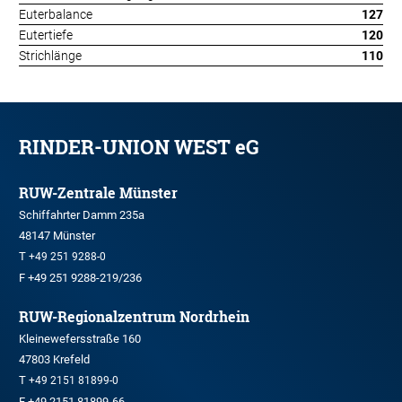
Euterbalance
127
Eutertiefe
120
Strichlänge
110
RINDER-UNION WEST eG
RUW-Zentrale Münster
Schiffahrter Damm 235a
48147 Münster
T
+49 251 9288-0
F +49 251 9288-219/236
RUW-Regionalzentrum Nordrhein
Kleinewefersstraße 160
47803 Krefeld
T
+49 2151 81899-0
F +49 2151 81899-66