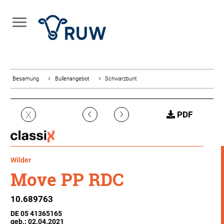
Besamung
Bullenangebot
Schwarzbunt
‹
›
X
PDF
Wilder
Move PP RDC
10.689763
DE 05 41365165
geb.: 02.04.2021