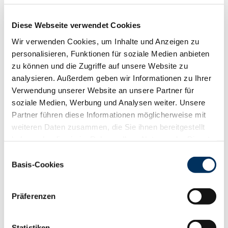
Funktionalität
Diese Webseite verwendet Cookies
88
100
112
124
RZN
118
Wir verwenden Cookies, um Inhalte und Anzeigen zu
RZS
113
personalisieren, Funktionen für soziale Medien anbieten
RZR
96
zu können und die Zugriffe auf unsere Website zu
RZKd
101
analysieren. Außerdem geben wir Informationen zu Ihrer
RZKm
109
Verwendung unserer Website an unsere Partner für
RZÖko
125
soziale Medien, Werbung und Analysen weiter. Unsere
Gesundheit
Partner führen diese Informationen möglicherweise mit
weiteren Daten zusammen, die Sie ihnen bereitgestellt
88
100
112
124
RZGesund
116
haben oder die sie im Rahmen Ihrer Nutzung der Dienste
RZ
Euterfit
111
gesammelt haben. Sie geben Einwilligung zu unseren
Einwilligungsauswahl
RZ
Klaue
119
Cookies, wenn Sie unsere Webseite weiterhin nutzen.
Basis-Cookies
RZ
Metabol
101
Datenschutzerklärung
|
Impressum
RZ
Repro
102
Präferenzen
DD
control
117
RZ
Kälberfit
106
Produktion
Statistiken