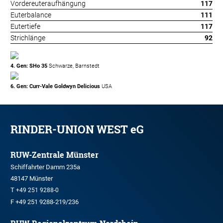
Vordereuteraufhängung
117
Euterbalance
111
Eutertiefe
117
Strichlänge
92
4. Gen: SHo 35
Schwarze, Barnstedt
6. Gen: Curr-Vale Goldwyn Delicious
USA
RINDER-UNION WEST eG
RUW-Zentrale Münster
Schiffahrter Damm 235a
48147 Münster
T
+49 251 9288-0
F +49 251 9288-219/236