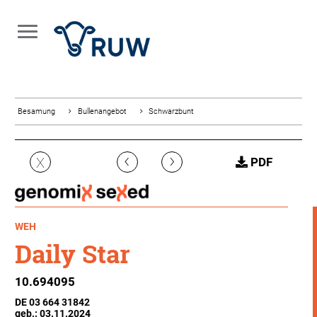
Besamung
Bullenangebot
Schwarzbunt
‹
›
X
PDF
WEH
Daily Star
10.694095
DE 03 664 31842
geb.: 03.11.2024