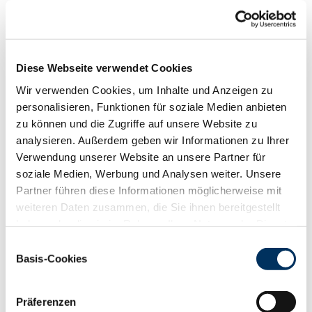
Funktionalität
88
100
112
124
RZN
129
Diese Webseite verwendet Cookies
RZS
123
Wir verwenden Cookies, um Inhalte und Anzeigen zu
RZR
109
personalisieren, Funktionen für soziale Medien anbieten
RZKd
103
zu können und die Zugriffe auf unsere Website zu
RZKm
107
analysieren. Außerdem geben wir Informationen zu Ihrer
RZÖko
141
Verwendung unserer Website an unsere Partner für
Gesundheit
soziale Medien, Werbung und Analysen weiter. Unsere
88
100
112
124
Partner führen diese Informationen möglicherweise mit
RZGesund
113
weiteren Daten zusammen, die Sie ihnen bereitgestellt
RZ
Euterfit
103
haben oder die sie im Rahmen Ihrer Nutzung der Dienste
RZ
Klaue
117
gesammelt haben. Sie geben Einwilligung zu unseren
Einwilligungsauswahl
RZ
Metabol
105
Cookies, wenn Sie unsere Webseite weiterhin nutzen.
Basis-Cookies
RZ
Repro
106
Datenschutzerklärung
|
Impressum
DD
control
117
RZ
Kälberfit
118
Präferenzen