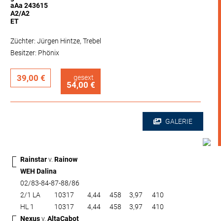
aAa 243615
A2/A2
ET
Züchter: Jürgen Hintze, Trebel
Besitzer: Phönix
39,00 €
gesext
54,00 €
GALERIE
Rainstar
v.
Rainow
WEH Dalina
02/83-84-87-88/86
2/1 LA
10317
4,44
458
3,97
410
HL 1
10317
4,44
458
3,97
410
Nexus
v.
AltaCabot