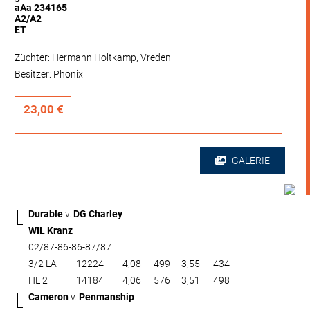
aAa 234165
A2/A2
ET
Züchter: Hermann Holtkamp, Vreden
Besitzer: Phönix
23,00 €
GALERIE
Durable
v.
DG Charley
WIL Kranz
02/87-86-86-87/87
3/2 LA
12224
4,08
499
3,55
434
HL 2
14184
4,06
576
3,51
498
Cameron
v.
Penmanship