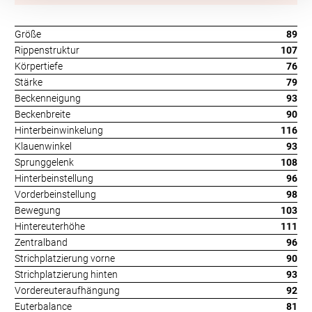
Größe
89
Rippenstruktur
107
Körpertiefe
76
Stärke
79
Beckenneigung
93
Beckenbreite
90
Hinterbeinwinkelung
116
Klauenwinkel
93
Sprunggelenk
108
Hinterbeinstellung
96
Vorderbeinstellung
98
Bewegung
103
Hintereuterhöhe
111
Zentralband
96
Strichplatzierung vorne
90
Strichplatzierung hinten
93
Vordereuteraufhängung
92
Euterbalance
81