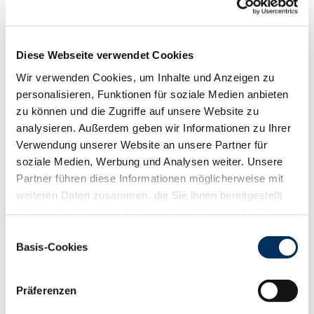
88
100
112
124
RZN
116
RZS
116
Diese Webseite verwendet Cookies
RZR
93
Wir verwenden Cookies, um Inhalte und Anzeigen zu
RZKd
103
personalisieren, Funktionen für soziale Medien anbieten
RZKm
101
zu können und die Zugriffe auf unsere Website zu
RZÖko
127
analysieren. Außerdem geben wir Informationen zu Ihrer
Gesundheit
Verwendung unserer Website an unsere Partner für
88
100
112
124
soziale Medien, Werbung und Analysen weiter. Unsere
RZGesund
116
Partner führen diese Informationen möglicherweise mit
RZ
Euterfit
114
weiteren Daten zusammen, die Sie ihnen bereitgestellt
RZ
Klaue
109
haben oder die sie im Rahmen Ihrer Nutzung der Dienste
RZ
Metabol
103
gesammelt haben. Sie geben Einwilligung zu unseren
Einwilligungsauswahl
RZ
Repro
106
Cookies, wenn Sie unsere Webseite weiterhin nutzen.
Basis-Cookies
DD
control
107
Datenschutzerklärung
|
Impressum
RZ
Kälberfit
116
Präferenzen
Produktion