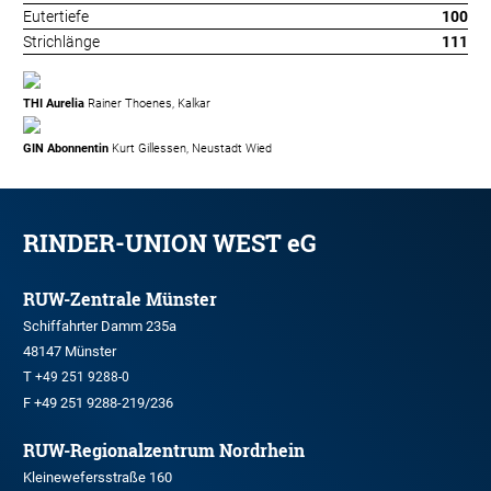
Eutertiefe
100
Strichlänge
111
THI Aurelia
Rainer Thoenes, Kalkar
GIN Abonnentin
Kurt Gillessen, Neustadt Wied
RINDER-UNION WEST eG
RUW-Zentrale Münster
Schiffahrter Damm 235a
48147 Münster
T
+49 251 9288-0
F +49 251 9288-219/236
RUW-Regionalzentrum Nordrhein
Kleinewefersstraße 160