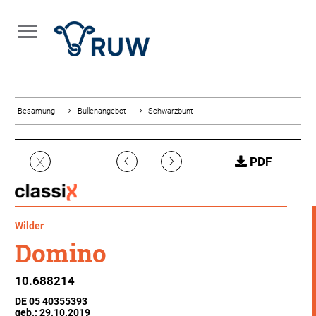
Besamung
Bullenangebot
Schwarzbunt
‹
›
X
PDF
Wilder
Domino
10.688214
DE 05 40355393
geb.: 29.10.2019