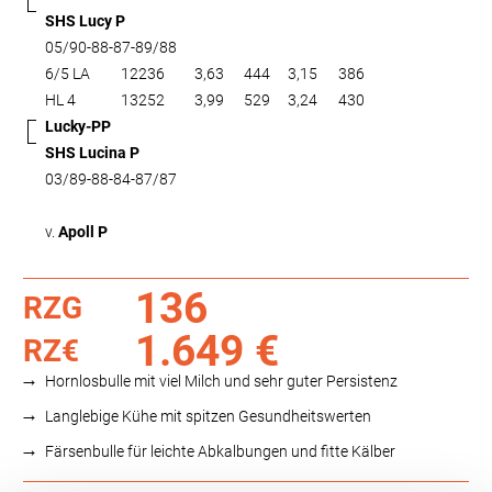
SHS Lucy P
05/90-88-87-89/88
6/5 LA
12236
3,63
444
3,15
386
HL 4
13252
3,99
529
3,24
430
Lucky-PP
SHS Lucina P
03/89-88-84-87/87
v.
Apoll P
136
RZG
1.649 €
RZ€
Hornlosbulle mit viel Milch und sehr guter Persistenz
Langlebige Kühe mit spitzen Gesundheitswerten
Färsenbulle für leichte Abkalbungen und fitte Kälber