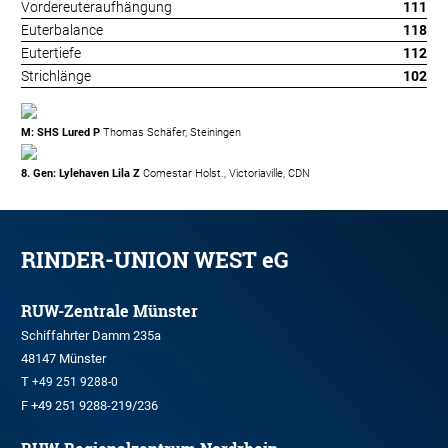
Vordereuteraufhängung
111
Euterbalance
118
Eutertiefe
112
Strichlänge
102
M: SHS Lured P
Thomas Schäfer, Steiningen
8. Gen: Lylehaven Lila Z
Comestar Holst., Victoriaville, CDN
RINDER-UNION WEST eG
RUW-Zentrale Münster
Schiffahrter Damm 235a
48147 Münster
T
+49 251 9288-0
F +49 251 9288-219/236