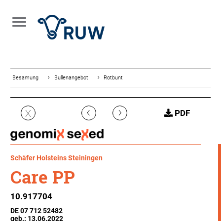
Besamung
Bullenangebot
Rotbunt
‹
›
X
PDF
Schäfer Holsteins Steiningen
Care PP
10.917704
DE 07 712 52482
geb.: 13.06.2022