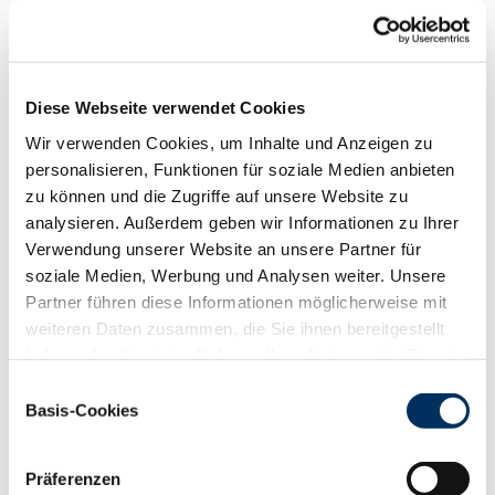
Funktionalität
88
100
112
124
RZN
131
Diese Webseite verwendet Cookies
RZS
134
Wir verwenden Cookies, um Inhalte und Anzeigen zu
RZR
108
personalisieren, Funktionen für soziale Medien anbieten
RZKd
109
zu können und die Zugriffe auf unsere Website zu
RZKm
105
analysieren. Außerdem geben wir Informationen zu Ihrer
RZÖko
138
Verwendung unserer Website an unsere Partner für
Gesundheit
soziale Medien, Werbung und Analysen weiter. Unsere
88
100
112
124
Partner führen diese Informationen möglicherweise mit
RZGesund
129
weiteren Daten zusammen, die Sie ihnen bereitgestellt
RZ
Euterfit
117
haben oder die sie im Rahmen Ihrer Nutzung der Dienste
RZ
Klaue
116
gesammelt haben. Sie geben Einwilligung zu unseren
Einwilligungsauswahl
RZ
Metabol
112
Cookies, wenn Sie unsere Webseite weiterhin nutzen.
Basis-Cookies
RZ
Repro
113
Datenschutzerklärung
|
Impressum
DD
control
114
RZ
Kälberfit
104
Präferenzen