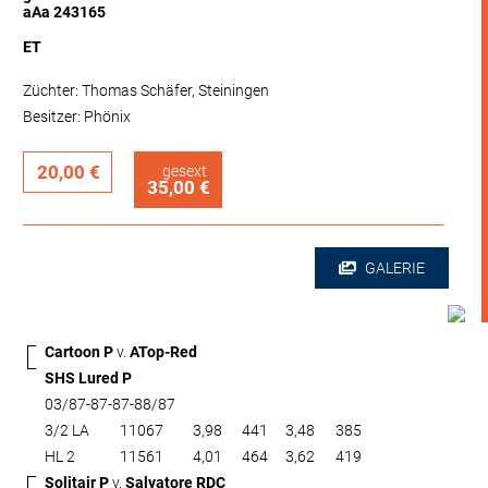
aAa 243165
ET
Züchter: Thomas Schäfer, Steiningen
Besitzer: Phönix
20,00 €
gesext
35,00 €
GALERIE
Cartoon P
v.
ATop-Red
SHS Lured P
03/87-87-87-88/87
3/2 LA
11067
3,98
441
3,48
385
HL 2
11561
4,01
464
3,62
419
Solitair P
v.
Salvatore RDC