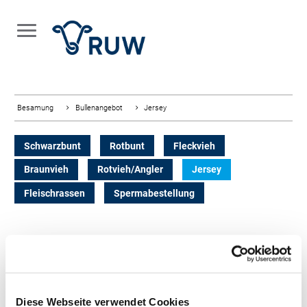
Besamung
Bullenangebot
Jersey
Schwarzbunt
Rotbunt
Fleckvieh
Braunvieh
Rotvieh/Angler
Jersey
Fleischrassen
Spermabestellung
FILTER ZUCHTWERTE
Diese Webseite verwendet Cookies