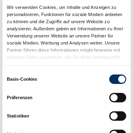
Wir verwenden Cookies, um Inhalte und Anzeigen zu
personalisieren, Funktionen für soziale Medien anbieten
SUCHERGEBNIS ZWS 11/-0001 ANZEIGEN (
5
BULLEN)
zu können und die Zugriffe auf unsere Website zu
analysieren. Außerdem geben wir Informationen zu Ihrer
PDF
Verwendung unserer Website an unsere Partner für
NAME
JPI
Preis
soziale Medien, Werbung und Analysen weiter. Unsere
Partner führen diese Informationen möglicherweise mit
Smitten
128
26,00 €
weiteren Daten zusammen, die Sie ihnen bereitgestellt
haben oder die sie im Rahmen Ihrer Nutzung der Dienste
Duo
154
26,00 €
gesammelt haben. Sie geben Einwilligung zu unseren
Einwilligungsauswahl
Cookies, wenn Sie unsere Webseite weiterhin nutzen.
Actionplay
149
26,00 €
Basis-Cookies
Datenschutzerklärung
|
Impressum
Kingkong PP
149
29,00 €
Präferenzen
Caesar
136
26,00 €
Statistiken