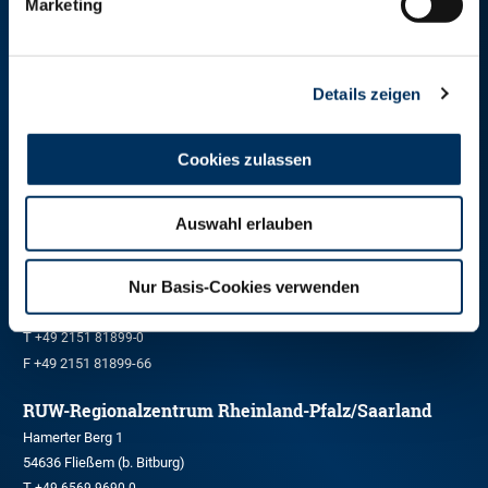
Marketing
RINDER-UNION WEST eG
Details zeigen
RUW-Zentrale Münster
Schiffahrter Damm 235a
Cookies zulassen
48147 Münster
T
+49 251 9288-0
F +49 251 9288-219/236
Auswahl erlauben
RUW-Regionalzentrum Nordrhein
Nur Basis-Cookies verwenden
Kleinewefersstraße 160
47803 Krefeld
T
+49 2151 81899-0
F +49 2151 81899-66
RUW-Regionalzentrum Rheinland-Pfalz/Saarland
Hamerter Berg 1
54636 Fließem (b. Bitburg)
T
+49 6569 9690-0