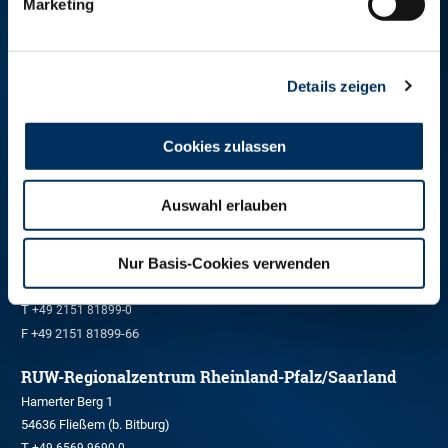
Marketing
RINDER-UNION WEST eG
Details zeigen
RUW-Zentrale Münster
Schiffahrter Damm 235a
Cookies zulassen
48147 Münster
T
+49 251 9288-0
F +49 251 9288-219/236
Auswahl erlauben
RUW-Regionalzentrum Nordrhein
Nur Basis-Cookies verwenden
Kleinewefersstraße 160
47803 Krefeld
T
+49 2151 81899-0
F +49 2151 81899-66
RUW-Regionalzentrum Rheinland-Pfalz/Saarland
Hamerter Berg 1
54636 Fließem (b. Bitburg)
T
+49 6569 9690-0