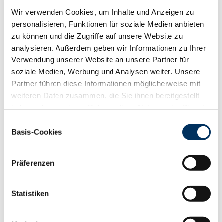
Wir verwenden Cookies, um Inhalte und Anzeigen zu
personalisieren, Funktionen für soziale Medien anbieten
SUCHERGEBNIS ZWS 11/-0001 ANZEIGEN (
5
BULLEN)
zu können und die Zugriffe auf unsere Website zu
analysieren. Außerdem geben wir Informationen zu Ihrer
PDF
Verwendung unserer Website an unsere Partner für
NAME
JPI
Preis
soziale Medien, Werbung und Analysen weiter. Unsere
Partner führen diese Informationen möglicherweise mit
Kingkong PP
149
29,00 €
weiteren Daten zusammen, die Sie ihnen bereitgestellt
haben oder die sie im Rahmen Ihrer Nutzung der Dienste
Actionplay
149
26,00 €
gesammelt haben. Sie geben Einwilligung zu unseren
Einwilligungsauswahl
Cookies, wenn Sie unsere Webseite weiterhin nutzen.
Caesar
136
26,00 €
Basis-Cookies
Datenschutzerklärung
|
Impressum
Smitten
128
26,00 €
Präferenzen
Duo
154
26,00 €
Statistiken