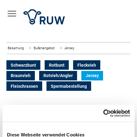
Besamung
Bullenangebot
Jersey
Schwarzbunt
Rotbunt
Fleckvieh
Braunvieh
Rotvieh/Angler
Jersey
Fleischrassen
Spermabestellung
FILTER ZUCHTWERTE
Diese Webseite verwendet Cookies