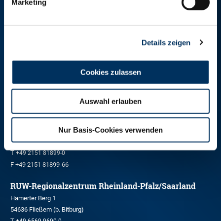
Marketing
RINDER-UNION WEST eG
Details zeigen
RUW-Zentrale Münster
Schiffahrter Damm 235a
Cookies zulassen
48147 Münster
T
+49 251 9288-0
F +49 251 9288-219/236
Auswahl erlauben
RUW-Regionalzentrum Nordrhein
Nur Basis-Cookies verwenden
Kleinewefersstraße 160
47803 Krefeld
T
+49 2151 81899-0
F +49 2151 81899-66
RUW-Regionalzentrum Rheinland-Pfalz/Saarland
Hamerter Berg 1
54636 Fließem (b. Bitburg)
T
+49 6569 9690-0