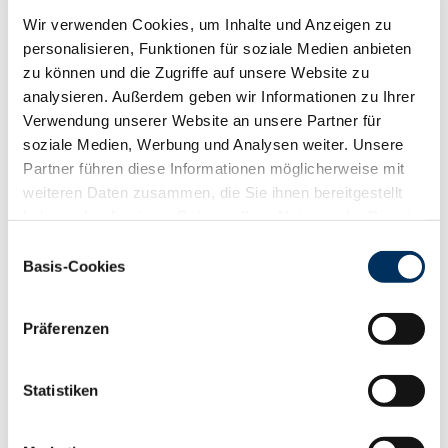
Wir verwenden Cookies, um Inhalte und Anzeigen zu
personalisieren, Funktionen für soziale Medien anbieten
SUCHERGEBNIS ZWS 11/-0001 ANZEIGEN (
5
BULLEN)
zu können und die Zugriffe auf unsere Website zu
analysieren. Außerdem geben wir Informationen zu Ihrer
PDF
Verwendung unserer Website an unsere Partner für
NAME
JPI
Preis
soziale Medien, Werbung und Analysen weiter. Unsere
Partner führen diese Informationen möglicherweise mit
Duo
154
26,00 €
weiteren Daten zusammen, die Sie ihnen bereitgestellt
haben oder die sie im Rahmen Ihrer Nutzung der Dienste
Caesar
136
26,00 €
gesammelt haben. Sie geben Einwilligung zu unseren
Einwilligungsauswahl
Cookies, wenn Sie unsere Webseite weiterhin nutzen.
Kingkong PP
149
29,00 €
Basis-Cookies
Datenschutzerklärung
|
Impressum
Smitten
128
26,00 €
Präferenzen
Actionplay
149
26,00 €
Statistiken