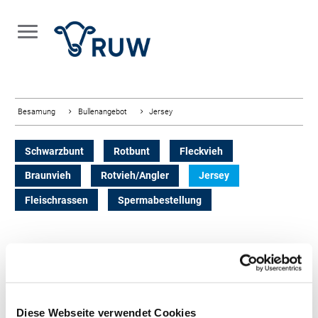
Besamung
Bullenangebot
Jersey
Schwarzbunt
Rotbunt
Fleckvieh
Braunvieh
Rotvieh/Angler
Jersey
Fleischrassen
Spermabestellung
FILTER ZUCHTWERTE
Diese Webseite verwendet Cookies