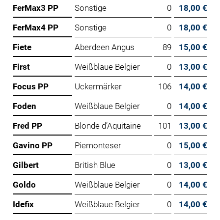
FerMax3 PP
Sonstige
0
18,00 €
FerMax4 PP
Sonstige
0
18,00 €
Fiete
Aberdeen Angus
89
15,00 €
First
Weißblaue Belgier
0
13,00 €
Focus PP
Uckermärker
106
14,00 €
Foden
Weißblaue Belgier
0
14,00 €
Fred PP
Blonde d’Aquitaine
101
13,00 €
Gavino PP
Piemonteser
0
15,00 €
Gilbert
British Blue
0
13,00 €
Goldo
Weißblaue Belgier
0
14,00 €
Idefix
Weißblaue Belgier
0
14,00 €