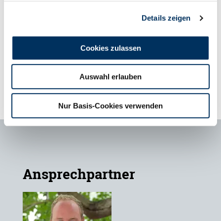
Topbeef
Wagyu
0
22,00 €
Details zeigen
Vils
Weißblaue Belgier
0
14,00 €
Cookies zulassen
Vina
Weißblaue Belgier
0
14,00 €
Auswahl erlauben
Nur Basis-Cookies verwenden
Ansprechpartner