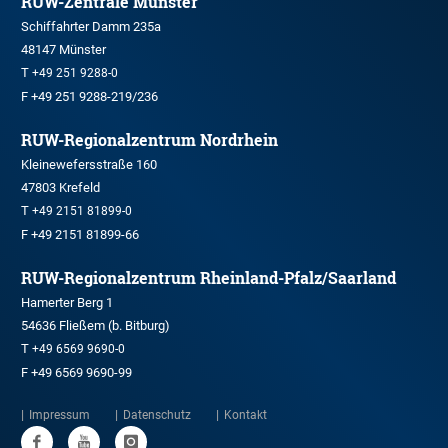
RUW-Zentrale Münster
Schiffahrter Damm 235a
48147 Münster
T
+49 251 9288-0
F +49 251 9288-219/236
RUW-Regionalzentrum Nordrhein
Kleinewefersstraße 160
47803 Krefeld
T
+49 2151 81899-0
F +49 2151 81899-66
RUW-Regionalzentrum Rheinland-Pfalz/Saarland
Hamerter Berg 1
54636 Fließem (b. Bitburg)
T
+49 6569 9690-0
F +49 6569 9690-99
Impressum
Datenschutz
Kontakt