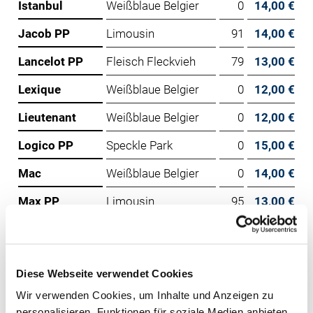
Istanbul
Weißblaue Belgier
0
14,00 €
Jacob PP
Limousin
91
14,00 €
Lancelot PP
Fleisch Fleckvieh
79
13,00 €
Lexique
Weißblaue Belgier
0
12,00 €
Lieutenant
Weißblaue Belgier
0
12,00 €
Logico PP
Speckle Park
0
15,00 €
Mac
Weißblaue Belgier
0
14,00 €
Max PP
Limousin
95
13,00 €
Micosch PP*
Fleisch Fleckvieh
119
13,00 €
Notable
Weißblaue Belgier
0
13,00 €
Diese Webseite verwendet Cookies
Oasis
Weißblaue Belgier
0
13,00 €
Wir verwenden Cookies, um Inhalte und Anzeigen zu
Orus
INRA 95
0
14,00 €
personalisieren, Funktionen für soziale Medien anbieten