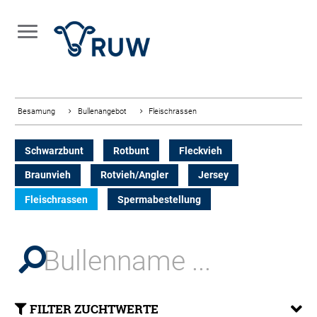
Besamung
Bullenangebot
Fleischrassen
Schwarzbunt
Rotbunt
Fleckvieh
Braunvieh
Rotvieh/Angler
Jersey
Fleischrassen
Spermabestellung
FILTER ZUCHTWERTE