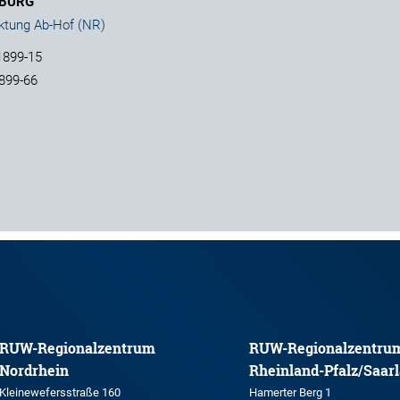
BURG
ktung Ab-Hof (NR)
1899-15
899-66
RUW-Regionalzentrum
RUW-Regionalzentru
Nordrhein
Rheinland-Pfalz/Saar
Kleinewefersstraße 160
Hamerter Berg 1