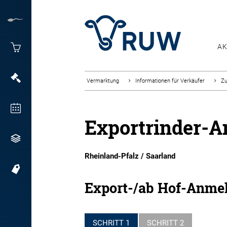
AK
Vermarktung
Informationen für Verkäufer
Zu
Exportrinder-
Rheinland-Pfalz / Saarland
Export-/ab Hof-Anme
SCHRITT 1
SCHRITT 2