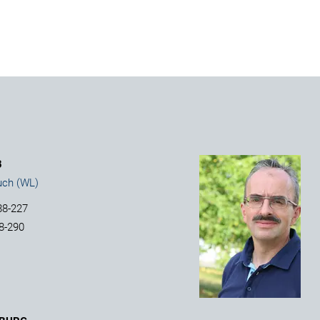
B
uch (WL)
88-227
8-290