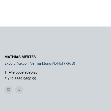
MATHIAS MERTES
Export, Auktion, Vermarktung Ab-Hof (RP/S)
T
+49 6569 9690-20
F
+49 6569 9690-99