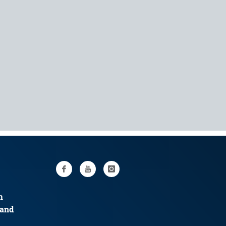
m
land