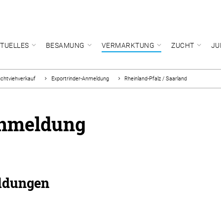
TUELLES
BESAMUNG
VERMARKTUNG
ZUCHT
JU
chtviehverkauf
Exportrinder-Anmeldung
Rheinland-Pfalz / Saarland
Anmeldung
ldungen