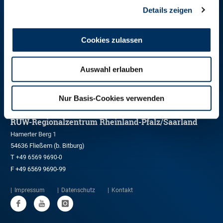
48147 Münster
Details zeigen
T
+49 251 9288-0
F +49 251 9288-219/236
Cookies zulassen
RUW-Regionalzentrum Nordrhein
Kleinewefersstraße 160
Auswahl erlauben
47803 Krefeld
T
+49 2151 81899-0
Nur Basis-Cookies verwenden
F +49 2151 81899-66
RUW-Regionalzentrum Rheinland-Pfalz/Saarland
Hamerter Berg 1
54636 Fließem (b. Bitburg)
T
+49 6569 9690-0
F +49 6569 9690-99
Impressum
Datenschutz
Kontakt