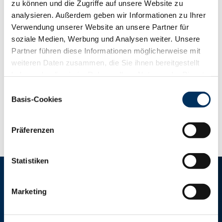
zu können und die Zugriffe auf unsere Website zu
analysieren. Außerdem geben wir Informationen zu Ihrer
Kontakt
Verwendung unserer Website an unsere Partner für
soziale Medien, Werbung und Analysen weiter. Unsere
Partner führen diese Informationen möglicherweise mit
RINDER-UNION WEST eG
weiteren Daten zusammen, die Sie ihnen bereitgestellt
Schiffahrter Damm 235a
haben oder die sie im Rahmen Ihrer Nutzung der Dienste
48147 Münster
gesammelt haben. Sie geben Einwilligung zu unseren
Tel: +49 251 9288-0
Einwilligungsauswahl
Cookies, wenn Sie unsere Webseite weiterhin nutzen.
Basis-Cookies
Fax: +49 251 9288-219/236
Datenschutzerklärung
|
Impressum
info@ruweg.de
Präferenzen
Statistiken
RINDER-UNION WEST eG
Marketing
RUW-Zentrale Münster
Schiffahrter Damm 235a