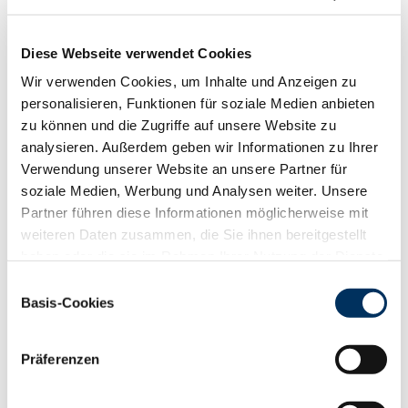
BENEDIKT GROSSE
Nachzuchtbewertung, Exzellentbewertung, Kuheinstufung (WL),
KuhVision
Diese Webseite verwendet Cookies
M
+ 49 172 6343437
Wir verwenden Cookies, um Inhalte und Anzeigen zu
personalisieren, Funktionen für soziale Medien anbieten
zu können und die Zugriffe auf unsere Website zu
analysieren. Außerdem geben wir Informationen zu Ihrer
Verwendung unserer Website an unsere Partner für
soziale Medien, Werbung und Analysen weiter. Unsere
Partner führen diese Informationen möglicherweise mit
weiteren Daten zusammen, die Sie ihnen bereitgestellt
haben oder die sie im Rahmen Ihrer Nutzung der Dienste
gesammelt haben. Sie geben Einwilligung zu unseren
Einwilligungsauswahl
Cookies, wenn Sie unsere Webseite weiterhin nutzen.
Basis-Cookies
Datenschutzerklärung
|
Impressum
Präferenzen
ANNA WASMUTH
Beraterin Herdenmanagement