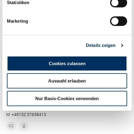
Statistiken
M
+49 1708165600
Marketing
Details zeigen
Cookies zulassen
Auswahl erlauben
JONAS BUER
Nur Basis-Cookies verwenden
EBB-Betreuer
M
+49152 37638413