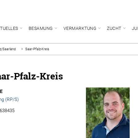
TUELLES
BESAMUNG
VERMARKTUNG
ZUCHT
JU
lz/Saarland
Saar-Pfalz-Kreis
ar-Pfalz-Kreis
E
ng (RP/S)
7638435