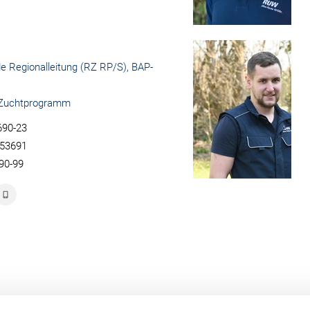
de Regionalleitung (RZ RP/S), BAP-
-Zuchtprogramm
690-23
353691
90-99