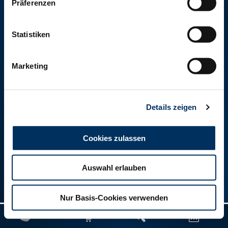
Präferenzen
Kleinewefersstraße 160
47803 Krefeld
T
+49 2151 81899-0
Statistiken
F +49 2151 81899-66
RUW-Regionalzentrum Rheinland-Pfalz/Saarland
Marketing
Hamerter Berg 1
54636 Fließem (b. Bitburg)
T
+49 6569 9690-0
Details zeigen
F +49 6569 9690-99
Impressum
Datenschutz
Kontakt
Cookies zulassen
Auswahl erlauben
Nur Basis-Cookies verwenden