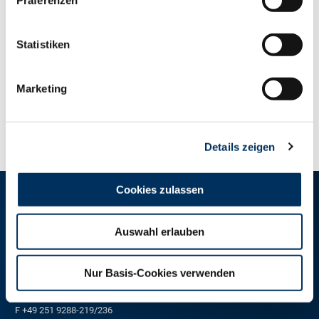
Präferenzen
Weitere Informationen
hier.
Statistiken
Marketing
ZUR ÜBERSICHT
Details zeigen
Cookies zulassen
RINDER-UNION WEST eG
Auswahl erlauben
RUW-Zentrale Münster
Schiffahrter Damm 235a
Nur Basis-Cookies verwenden
48147 Münster
T
+49 251 9288-0
F +49 251 9288-219/236