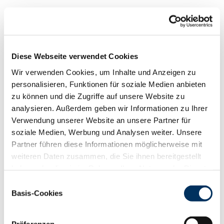
Diese Webseite verwendet Cookies
Wir verwenden Cookies, um Inhalte und Anzeigen zu
personalisieren, Funktionen für soziale Medien anbieten
zu können und die Zugriffe auf unsere Website zu
analysieren. Außerdem geben wir Informationen zu Ihrer
Verwendung unserer Website an unsere Partner für
soziale Medien, Werbung und Analysen weiter. Unsere
Partner führen diese Informationen möglicherweise mit
Regelmäßig finden aufregende Auktionstage in Bitburg,
weiteren Daten zusammen, die Sie ihnen bereitgestellt
Hamm, Krefeld und in Münster statt, an denen du dich
haben oder die sie im Rahmen Ihrer Nutzung der Dienste
zusammen mit dem RUW-Betreuerteam um die
gesammelt haben. Sie geben Einwilligung zu unseren
Einwilligungsauswahl
Auktionstiere kümmerst. Dich erwartet ein interessanter
Cookies, wenn Sie unsere Webseite weiterhin nutzen.
Basis-Cookies
und vielseitiger Job.
Datenschutzerklärung
|
Impressum