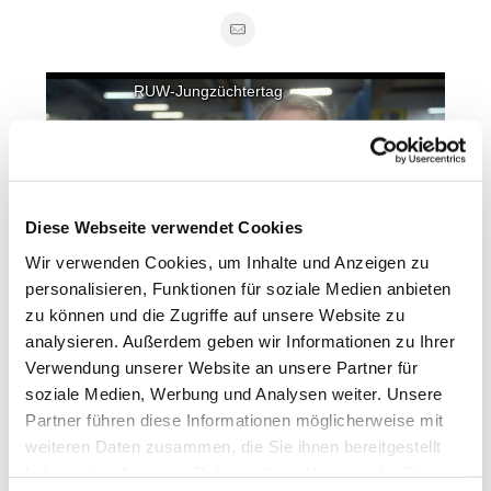
RUW-Jungzüchtertag
Bitte akzeptieren sie die Präferenzen-Cookies um
dieses Video zu sehen.
Diese Webseite verwendet Cookies
Wir verwenden Cookies, um Inhalte und Anzeigen zu
personalisieren, Funktionen für soziale Medien anbieten
zu können und die Zugriffe auf unsere Website zu
analysieren. Außerdem geben wir Informationen zu Ihrer
Verwendung unserer Website an unsere Partner für
Jedes Jahr im Januar richten wir, der RUW-Jungzüchter
soziale Medien, Werbung und Analysen weiter. Unsere
e.V., einen zweitätigen Jungzüchtertag im Rahmen des
Partner führen diese Informationen möglicherweise mit
RUW-HighlightSALEs aus.
weiteren Daten zusammen, die Sie ihnen bereitgestellt
Komm mit und schau dir an, was es heißt, Jungzüchter zu
haben oder die sie im Rahmen Ihrer Nutzung der Dienste