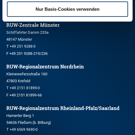
RINDER-UNION WEST eG
Nur Basis-Cookies verwenden
RUW-Zentrale Münster
Schiffahrter Damm 235a
48147 Münster
T
+49 251 9288-0
F +49 251 9288-219/236
RUW-Regionalzentrum Nordrhein
Kleinewefersstraße 160
47803 Krefeld
T
+49 2151 81899-0
F +49 2151 81899-66
RUW-Regionalzentrum Rheinland-Pfalz/Saarland
Hamerter Berg 1
54636 Fließem (b. Bitburg)
T
+49 6569 9690-0