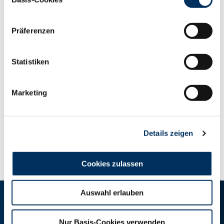
Wenn ihr mehr über diese Veranstaltung wissen möchtet,
Datenschutzerklärung
|
Impressum
dann klickt hier:
Präferenzen
Fütterungsseminar 2017
Statistiken
Marketing
Details zeigen
ZUR ÜBERSICHT
Cookies zulassen
Auswahl erlauben
RINDER-UNION WEST eG
Nur Basis-Cookies verwenden