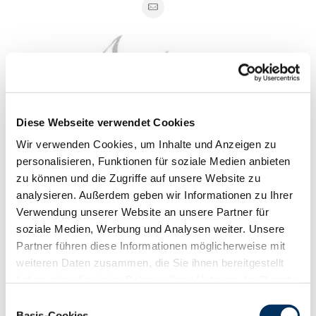
Diese Webseite verwendet Cookies
Wir verwenden Cookies, um Inhalte und Anzeigen zu
personalisieren, Funktionen für soziale Medien anbieten
zu können und die Zugriffe auf unsere Website zu
analysieren. Außerdem geben wir Informationen zu Ihrer
Verwendung unserer Website an unsere Partner für
soziale Medien, Werbung und Analysen weiter. Unsere
Zusätzlich gibt es ein gemeinsames Abendessen in der
Partner führen diese Informationen möglicherweise mit
historischen Hansestadt Soest und am Heimreisetag eine
weiteren Daten zusammen, die Sie ihnen bereitgestellt
Betriebsbesichtigung bei dem RUW-Mitgliedsbetrieb
haben oder die sie im Rahmen Ihrer Nutzung der Dienste
Wiewer in Drensteinfurt.
gesammelt haben. Sie geben Einwilligung zu unseren
Einwilligungsauswahl
Cookies, wenn Sie unsere Webseite weiterhin nutzen.
Basis-Cookies