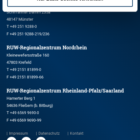
RUW-Zentrale Münster
Schiffahrter Damm 235a
48147 Münster
T
+49 251 9288-0
F +49 251 9288-219/236
RUW-Regionalzentrum Nordrhein
Kleinewefersstraße 160
47803 Krefeld
T
+49 2151 81899-0
F +49 2151 81899-66
RUW-Regionalzentrum Rheinland-Pfalz/Saarland
Hamerter Berg 1
54636 Fließem (b. Bitburg)
T
+49 6569 9690-0
F +49 6569 9690-99
Impressum
Datenschutz
Kontakt