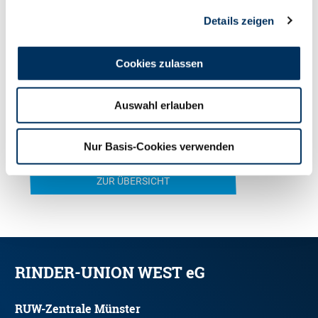
Kontaktdaten an die
Details zeigen
Rinder-Union West eG: Teresa Große Verspohl (Fax:
0251 92 88-219/-236 ● E-Mail:
Cookies zulassen
TGrosseverspohl@ruweg.de).
Auswahl erlauben
Nur Basis-Cookies verwenden
ZUR ÜBERSICHT
RINDER-UNION WEST eG
RUW-Zentrale Münster