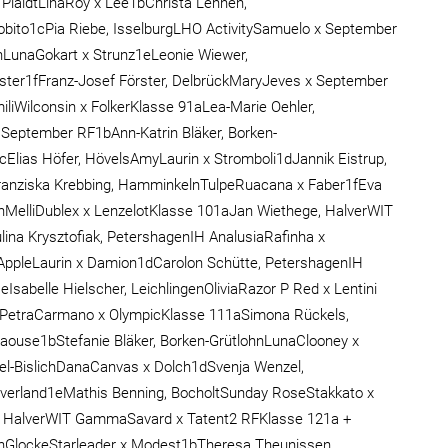
PlaidtLinaRoy x Lee1bChrista Lehnen,
obito1cPia Riebe, IsselburgLHO ActivitySamuelo x September
hLunaGokart x Strunz1eLeonie Wiewer,
oster1fFranz-Josef Förster, DelbrückMaryJeves x September
iWilconsin x FolkerKlasse 91aLea-Marie Oehler,
September RF1bAnn-Katrin Bläker, Borken-
cElias Höfer, HövelsAmyLaurin x Stromboli1dJannik Eistrup,
ranziska Krebbing, HamminkelnTulpeRuacana x Faber1fEva
nMelliDublex x LenzelotKlasse 101aJan Wiethege, HalverWIT
ina Krysztofiak, PetershagenIH AnalusiaRafinha x
dAppleLaurin x Damion1dCarolon Schütte, PetershagenIH
sabelle Hielscher, LeichlingenOliviaRazor P Red x Lentini
ePetraCarmano x OlympicKlasse 111aSimona Rückels,
haouse1bStefanie Bläker, Borken-GrütlohnLunaClooney x
el-BislichDanaCanvas x Dolch1dSvenja Wenzel,
iverland1eMathis Benning, BocholtSunday RoseStakkato x
er, HalverWIT GammaSavard x Tatent2 RFKlasse 121a +
nGlockeStarleader x Modest1bTheresa Theunissen,