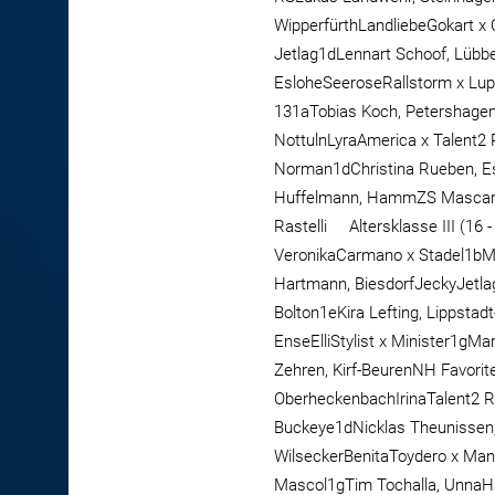
WipperfürthLandliebeGokart 
Jetlag1dLennart Schoof, Lüb
EsloheSeeroseRallstorm x Lup
131aTobias Koch, Petershagen
NottulnLyraAmerica x Talent2
Norman1dChristina Rueben, Es
Huffelmann, HammZS MascaraBo
Rastelli Altersklasse III (1
VeronikaCarmano x Stadel1bMi
Hartmann, BiesdorfJeckyJetlag
Bolton1eKira Lefting, Lippstad
EnseElliStylist x Minister1gM
Zehren, Kirf-BeurenNH Favori
OberheckenbachIrinaTalent2 
Buckeye1dNicklas Theunissen,
WilseckerBenitaToydero x Man
Mascol1gTim Tochalla, UnnaH