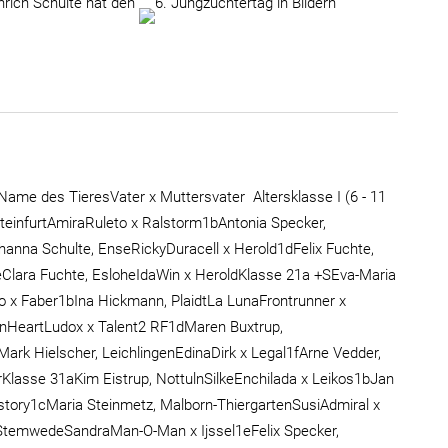
ich Schulte hat den
6. Jungzüchtertag in Bildern
ame des TieresVater x Muttersvater Altersklasse I (6 - 11
teinfurtAmiraRuleto x Ralstorm1bAntonia Specker,
anna Schulte, EnseRickyDuracell x Herold1dFelix Fuchte,
Clara Fuchte, EsloheIdaWin x HeroldKlasse 21a +SEva-Maria
 x Faber1bIna Hickmann, PlaidtLa LunaFrontrunner x
lnHeartLudox x Talent2 RF1dMaren Buxtrup,
rk Hielscher, LeichlingenEdinaDirk x Legal1fArne Vedder,
Klasse 31aKim Eistrup, NottulnSilkeEnchilada x Leikos1bJan
story1cMaria Steinmetz, Malborn-ThiergartenSusiAdmiral x
StemwedeSandraMan-O-Man x Ijssel1eFelix Specker,