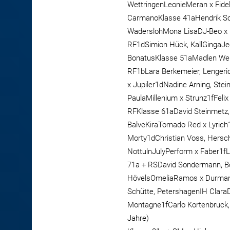
WettringenLeonieMeran x Fide
CarmanoKlasse 41aHendrik Sch
WaderslohMona LisaDJ-Beo x 
RF1dSimion Hück, KallGingaJ
BonatusKlasse 51aMadlen Weh
RF1bLara Berkemeier, Lengeri
x Jupiler1dNadine Arning, Ste
PaulaMillenium x Strunz1fFel
RFKlasse 61aDavid Steinmetz, 
BalveKiraTornado Red x Lyrich
Morty1dChristian Voss, Hersc
NottulnJulyPerform x Faber1
71a + RSDavid Sondermann, B
HövelsOmeliaRamos x Durman
Schütte, PetershagenIH Clara
Montagne1fCarlo Kortenbruck, 
Jahre)