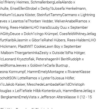
lio1fHenry Heimes, SchmallenbergLeilaAlando x
ulte, EnseEllenStrobel x Derby1bJosefa Henkelmann,
Helium1cLaura Köster, SteinfurtTammyCarmano x Lightning
eeves x Leantos1eThorben Vedder, WelverAnabelRamos x
ning, Rees-HaldernLHO InaraScuuby Duu x September
chGittyDeuce x Dolch1cIngo Krümpel, CoesfeldWhitneyJetlag
infurtKaribikJasmin x Gibor1eRahel Hübers, Rees-HaldernLHO
ix Hickmann, PlaidtWIT CookieLawn Boy x September
Malborn-ThiergartenInkaZesty x Outside1bPia Hötger,
1cLeonard Krysztofiak, PetershagenIH BeritRudolph x
heidRomaJeeves x Goldwin1eCarla Buxtrup ,
fLeona Kornrumpf, HammEmelyMontagne x RivanerKlasse
ocholtSON LotteRamos x Lyster1bJosua Höfer,
1cJakob Kaiser, MeschedeLambadaKian1dChristoph
Douglas x Leif1eNele Hilbk-Kortenbruck, HammBieneJetlag x
BergkamenEmelyVista x Jefferson Altersklasse II (12 - 15