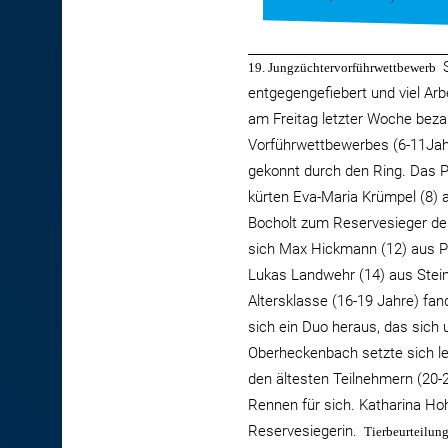
S
19. Jungzüchtervorführwettbewerb
entgegengefiebert und viel Arb
am Freitag letzter Woche bezah
Vorführwettbewerbes (6-11Jahre
gekonnt durch den Ring. Das 
kürten Eva-Maria Krümpel (8) 
Bocholt zum Reservesieger der
sich Max Hickmann (12) aus Pl
Lukas Landwehr (14) aus Stein
Altersklasse (16-19 Jahre) fand
sich ein Duo heraus, das sich 
Oberheckenbach setzte sich le
den ältesten Teilnehmern (20-
Rennen für sich. Katharina Ho
Reservesiegerin.
Tierbeurteilun