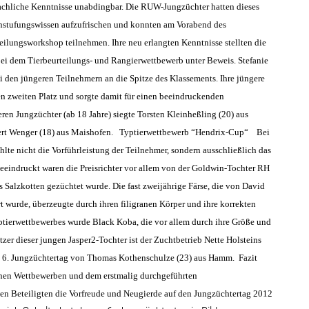
achliche Kenntnisse unabdingbar. Die RUW-Jungzüchter hatten dieses
Einstufungswissen aufzufrischen und konnten am Vorabend des
eilungsworkshop teilnehmen. Ihre neu erlangten Kenntnisse stellten die
ei dem Tierbeurteilungs- und Rangierwettbewerb unter Beweis. Stefanie
ei den jüngeren Teilnehmern an die Spitze des Klassements. Ihre jüngere
en zweiten Platz und sorgte damit für einen beeindruckenden
eren Jungzüchter (ab 18 Jahre) siegte Torsten Kleinheßling (20) aus
rt Wenger (18) aus Maishofen.
Typtierwettbewerb “Hendrix-Cup“
Bei
te nicht die Vorführleistung der Teilnehmer, sondern ausschließlich das
Beeindruckt waren die Preisrichter vor allem von der Goldwin-Tochter RH
 Salzkotten gezüchtet wurde. Die fast zweijährige Färse, die von David
rt wurde, überzeugte durch ihren filigranen Körper und ihre korrekten
tierwettbewerbes wurde Black Koba, die vor allem durch ihre Größe und
tzer dieser jungen Jasper2-Tochter ist der Zuchtbetrieb Nette Holsteins
eim 6. Jungzüchtertag von Thomas Kothenschulze (23) aus Hamm.
Fazit
lnen Wettbewerben und dem erstmalig durchgeführten
len Beteiligten die Vorfreude und Neugierde auf den Jungzüchtertag 2012