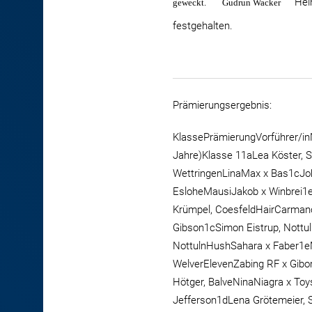
Heinr
geweckt.
Gudrun Wacker
festgehalten.
Prämierungsergebnis:
KlassePrämierungVorführer/inN
Jahre)Klasse 11aLea Köster, S
WettringenLinaMax x Bas1cJoh
EsloheMausiJakob x Winbrei1e
Krümpel, CoesfeldHairCarmano
Gibson1cSimon Eistrup, Nottu
NottulnHushSahara x Faber1eMa
WelverElevenZabing RF x Gibor
Hötger, BalveNinaNiagra x Toy
Jefferson1dLena Grötemeier, 