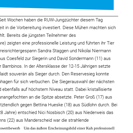
eit Wochen haben die RUW-Jungzüchter diesem Tag
eit in die Vorbereitung investiert. Diese Mühen machten sich
lt. Bereits die jüngsten Teilnehmer des
) zeigten eine professionelle Leistung und führten ihr Tier
Preisrichtergespann Sandra Staggen und Nikolai Niermann
aus Coesfeld zur Siegerin und David Sondermann (11) aus
 Bambinos. In der Altersklasse der 12-15 Jährigen setzte
aidt souverän als Sieger durch. Den Reservesieg konnte
hagen für sich verbuchen. Die Siegerauswahl der nächsten
 ebenfalls auf höchstem Niveau statt. Dabei kristallisierte
unangefochten an die Spitze absetzte. Peter Groß (17) aus
tztendlich gegen Bettina Hueske (18) aus Südlohn durch. Bei
28 Jahre) entschied Nici Nosbisch (20) aus Niederweis das
hns (22) aus Manderscheid war die strahlende
gswettbewerb
Um das äußere Erscheinungsbild einer Kuh professionell