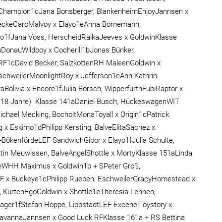
x Champion1cJana Bonsberger, BlankenheimEnjoyJannsen x
beckeCaroMalvoy x Elayo1eAnna Bornemann,
o1fJana Voss, HerscheidRaikaJeeves x GoldwinKlasse
DonauWildboy x Cocherill1bJonas Bünker,
 RF1cDavid Becker, SalzkottenRH MaleenGoldwin x
chweilerMoonlightRoy x Jefferson1eAnn-Kathrin
livia x Encore1fJulia Börsch, WipperfürthFubiRaptor x
6 - 18 Jahre) Klasse 141aDaniel Busch, HückeswagenWIT
chael Mecking, BocholtMonaToyall x Origin1cPatrick
 x Eskimo1dPhilipp Kersting, BalveElitaSachez x
t-BökenfördeLEF SandwichGibor x Elayo1fJulia Schulte,
artin Meuwissen, BalveAngelShottle x MortyKlasse 151aLinda
teWHH Maximus x Goldwin1b + SPeter Groß,
RF x Buckeye1cPhilipp Rueben, EschweilerGracyHomestead x
 KürtenEgoGoldwin x Shottle1eTheresia Lehnen,
ager1fStefan Hoppe, LippstadtLEF ExcenelToystory x
avannaJannsen x Good Luck RFKlasse 161a + RS Bettina