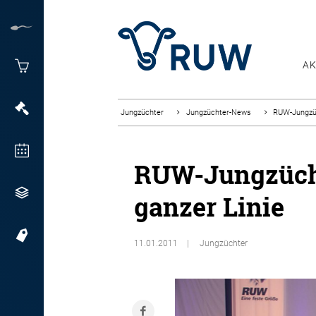
AK
Jungzüchter
Jungzüchter-News
RUW-Jungzüc
RUW-Jungzücht
ganzer Linie
11.01.2011
Jungzüchter