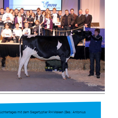
üchtertages mit dem Siegertyptier RH Maleen (Bes.: Antonius