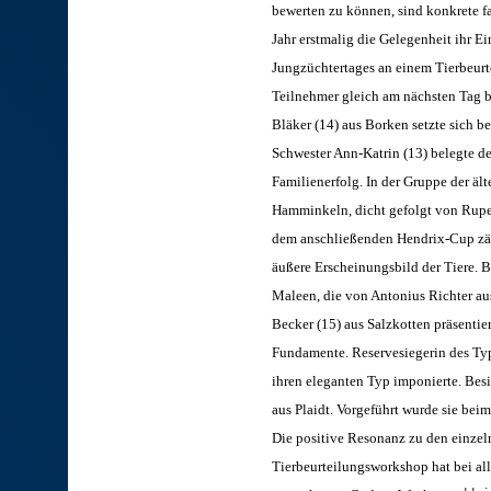
bewerten zu können, sind konkrete f
Jahr erstmalig die Gelegenheit ihr 
Jungzüchtertages an einem Tierbeurt
Teilnehmer gleich am nächsten Tag b
Bläker (14) aus Borken setzte sich b
Schwester Ann-Katrin (13) belegte d
Familienerfolg. In der Gruppe der ält
Hamminkeln, dicht gefolgt von Rupe
dem anschließenden Hendrix-Cup zähl
äußere Erscheinungsbild der Tiere. 
Maleen, die von Antonius Richter aus
Becker (15) aus Salzkotten präsentie
Fundamente. Reservesiegerin des Typ
ihren eleganten Typ imponierte. Besi
aus Plaidt. Vorgeführt wurde sie b
Die positive Resonanz zu den einze
Tierbeurteilungsworkshop hat bei al