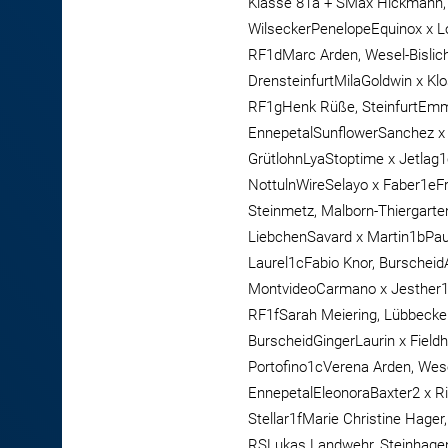
Klasse 81a + SMax Hickmann, 
WilseckerPenelopeEquinox x L
RF1dMarc Arden, Wesel-Bislic
DrensteinfurtMilaGoldwin x Kl
RF1gHenk Rüße, SteinfurtEmmil
EnnepetalSunflowerSanchez x 
GrütlohnLyaStoptime x Jetlag1
NottulnWireSelayo x Faber1eF
Steinmetz, Malborn-Thiergarte
LiebchenSavard x Martin1bPaul
Laurel1cFabio Knor, Burschei
MontvideoCarmano x Jesther1eI
RF1fSarah Meiering, Lübbeck
BurscheidGingerLaurin x Field
Portofino1cVerena Arden, Wes
EnnepetalEleonoraBaxter2 x R
Stellar1fMarie Christine Hag
RSLukas Landwehr, Steinhage