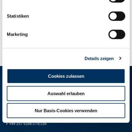
Statistiken
Marketing
ZUR ÜBERSICHT
Details zeigen
Cookies zulassen
RINDER-UNION WEST eG
Auswahl erlauben
RUW-Zentrale Münster
Schiffahrter Damm 235a
48147 Münster
Nur Basis-Cookies verwenden
T
+49 251 9288-0
F +49 251 9288-219/236