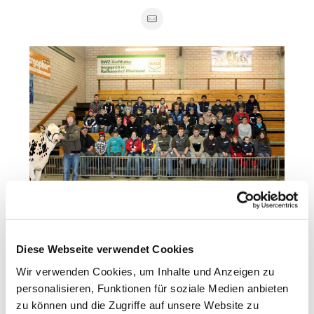
Diese Webseite verwendet Cookies
Da Anfang Januar anlässlich des 19. HightlightSALEs der
5. RUW-Jungzüchtertag in Hamm stattfinden wird, hat das
Wir verwenden Cookies, um Inhalte und Anzeigen zu
Gruppenbild aller Teilnehmer(innen) des JZ-Workshops
in der Eifelhallen in Bitburg.
Organisationsteam sich überlegt, speziell einen Tag zu
personalisieren, Funktionen für soziale Medien anbieten
gestalten, der die Jungzüchter(innen) auf diese
zu können und die Zugriffe auf unsere Website zu