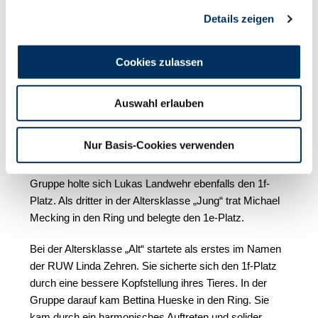
Platz ein.
Details zeigen
Cookies zulassen
Nach einem gemütlichen Abendessen, zu dem der VdJ
alle Teilnehmer eingeladen hatte, ging es am nächsten
Morgen mit dem Bundes-Vorführwettbewerb weiter.
Auswahl erlauben
In der Altersklasse „Jung“ trat als erstes Mathis
Nur Basis-Cookies verwenden
Benning an den Start und sicherte sich mit einem guten
harmonischen Auftreten den 1f-Platz. In der zweiten
Gruppe holte sich Lukas Landwehr ebenfalls den 1f-
Platz. Als dritter in der Altersklasse „Jung“ trat Michael
Mecking in den Ring und belegte den 1e-Platz.
Bei der Altersklasse „Alt“ startete als erstes im Namen
der RUW Linda Zehren. Sie sicherte sich den 1f-Platz
durch eine bessere Kopfstellung ihres Tieres. In der
Gruppe darauf kam Bettina Hueske in den Ring. Sie
kam durch ein harmonisches Auftreten und solider