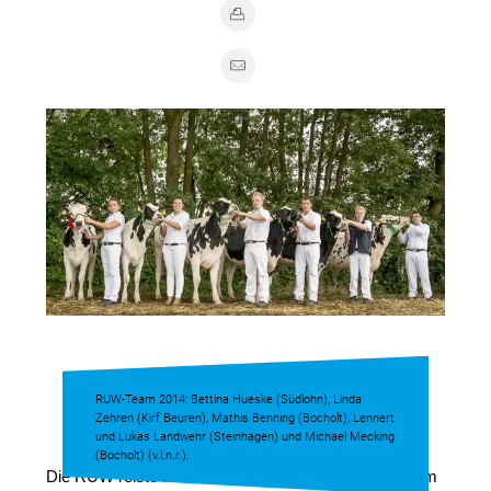
RUW-Team 2014: Bettina Hueske (Südlohn), Linda
Zehren (Kirf Beuren), Mathis Benning (Bocholt), Lennert
und Lukas Landwehr (Steinhagen) und Michael Mecking
(Bocholt) (v.l.n.r.).
Die RUW reiste mit sechs Jungzüchtern, die sich beim