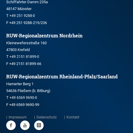
Schiffahrter Damm 235a
48147 Münster
T
+49 251 9288-0
F +49 251 9288-219/236
RUW-Regionalzentrum Nordrhein
Kleinewefersstraße 160
47803 Krefeld
T
+49 2151 81899-0
F +49 2151 81899-66
RUW-Regionalzentrum Rheinland-Pfalz/Saarland
Hamerter Berg 1
54636 Fließem (b. Bitburg)
T
+49 6569 9690-0
F +49 6569 9690-99
Impressum
Datenschutz
Kontakt