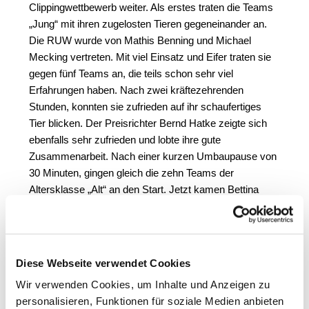
Clippingwettbewerb weiter. Als erstes traten die Teams
„Jung“ mit ihren zugelosten Tieren gegeneinander an.
Die RUW wurde von Mathis Benning und Michael
Mecking vertreten. Mit viel Einsatz und Eifer traten sie
gegen fünf Teams an, die teils schon sehr viel
Erfahrungen haben. Nach zwei kräftezehrenden
Stunden, konnten sie zufrieden auf ihr schaufertiges
Tier blicken. Der Preisrichter Bernd Hatke zeigte sich
ebenfalls sehr zufrieden und lobte ihre gute
Zusammenarbeit. Nach einer kurzen Umbaupause von
30 Minuten, gingen gleich die zehn Teams der
Altersklasse „Alt“ an den Start. Jetzt kamen Bettina
Hueske und Lennert Landwehr dazu, sich bei der sehr
starken und erfahrenen Konkurrenz unter Beweis zu
stellen. Nach zwei Stunden, die gefühlt immer zu
schnell vorbeigehen, blickten sie ebenfalls zufrieden auf
Diese Webseite verwendet Cookies
ihr Tier. Auch ihnen gegenüber äußerte sich der
Wir verwenden Cookies, um Inhalte und Anzeigen zu
Preisrichter sehr positiv und lobte die gute Absprache
personalisieren, Funktionen für soziale Medien anbieten
und Arbeitsaufteilung untereinander. Kurz darauf wurde