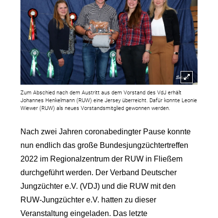
Sophie Röhling, Maren Buxtrup, Josefa Henkelmann,
Laura Köster, Niklas Engbring und Marek Bange.
Zum Abschied nach dem Austritt aus dem Vorstand des VdJ erhält
Johannes Henkelmann (RUW) eine Jersey überreicht. Dafür konnte Leonie
Wiewer (RUW) als neues Vorstandsmitglied gewonnen werden.
Nach zwei Jahren coronabedingter Pause konnte
nun endlich das große Bundesjungzüchtertreffen
2022 im Regionalzentrum der RUW in Fließem
durchgeführt werden. Der Verband Deutscher
Jungzüchter e.V. (VDJ) und die RUW mit den
RUW-Jungzüchter e.V. hatten zu dieser
Veranstaltung eingeladen. Das letzte