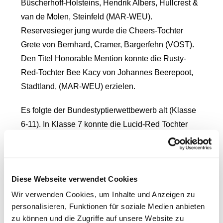
Büscherhoff-Holsteins, Hendrik Albers, Hullcrest &
van de Molen, Steinfeld (MAR-WEU).
Reservesieger jung wurde die Cheers-Tochter
Grete von Bernhard, Cramer, Bargerfehn (VOST).
Den Titel Honorable Mention konnte die Rusty-
Red-Tochter Bee Kacy von Johannes Beerepoot,
Stadtland, (MAR-WEU) erzielen.
Es folgte der Bundestyptierwettbewerb alt (Klasse
6-11). In Klasse 7 konnte die Lucid-Red Tochter
von der Warner GbR, Rahden (RUW) mit sehr viel
Harmonie und einer guten Oberlinie überzeugen
und belegte den 1b-Platz. Die Apple-Crisp-Tochter
Diese Webseite verwendet Cookies
Ginger von Josefa Henkelmann zeigte sich in
Klasse 8 sehr gut in ihrer Bewegung und ist ein
Wir verwenden Cookies, um Inhalte und Anzeigen zu
personalisieren, Funktionen für soziale Medien anbieten
sehr komplettes Rind. Sie konnte sich den 1c-Platz
zu können und die Zugriffe auf unsere Website zu
in ihrer Klasse sichern. In Klasse 9 ging die