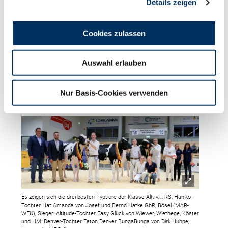
Details zeigen
Haniko-Tochter Hat Amanda von Josef und Bernd
Hatke GbR, Bösel (MAR-WEU). Die ehrenvolle
Cookies zulassen
Erwähnung ging an die Denver-Tochter Eaton
Denver BungaBunga von Dirk Huhne, Kasseedorf
Auswahl erlauben
(RSH). Herzlichen Glückwunsch für diese
besonderen Tiere! Auf diesen Titel wurde erstmal in
Nur Basis-Cookies verwenden
der Stallgasse angestoßen.
Es zeigen sich die drei besten Typtiere der Klasse Alt. v.l.: RS: Haniko-
Tochter Hat Amanda von Josef und Bernd Hatke GbR, Bösel (MAR-
WEU), Sieger: Altitude-Tochter Easy Glück von Wiewer, Wiethege, Köster
und HM: Denver-Tochter Eaton Denver BungaBunga von Dirk Huhne,