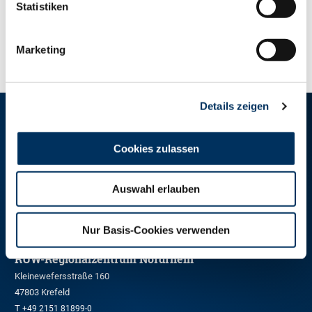
Statistiken
ZUR ÜBERSICHT
Marketing
Details zeigen
RINDER-UNION WEST eG
Cookies zulassen
RUW-Zentrale Münster
Schiffahrter Damm 235a
Auswahl erlauben
48147 Münster
T
+49 251 9288-0
F +49 251 9288-219/236
Nur Basis-Cookies verwenden
RUW-Regionalzentrum Nordrhein
Kleinewefersstraße 160
47803 Krefeld
T
+49 2151 81899-0