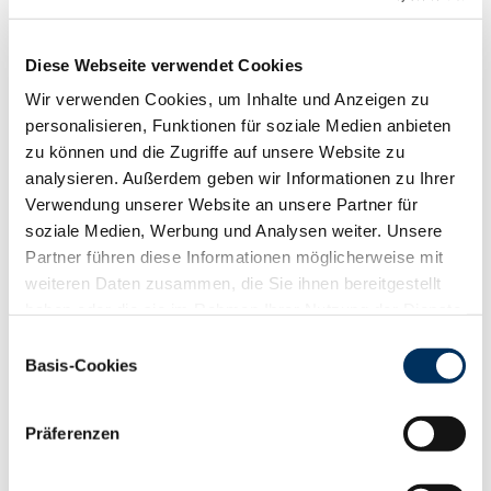
Diese Webseite verwendet Cookies
Wir verwenden Cookies, um Inhalte und Anzeigen zu
personalisieren, Funktionen für soziale Medien anbieten
zu können und die Zugriffe auf unsere Website zu
analysieren. Außerdem geben wir Informationen zu Ihrer
Verwendung unserer Website an unsere Partner für
soziale Medien, Werbung und Analysen weiter. Unsere
Partner führen diese Informationen möglicherweise mit
weiteren Daten zusammen, die Sie ihnen bereitgestellt
haben oder die sie im Rahmen Ihrer Nutzung der Dienste
gesammelt haben. Sie geben Einwilligung zu unseren
Einwilligungsauswahl
Cookies, wenn Sie unsere Webseite weiterhin nutzen.
Basis-Cookies
Datenschutzerklärung
|
Impressum
Präferenzen