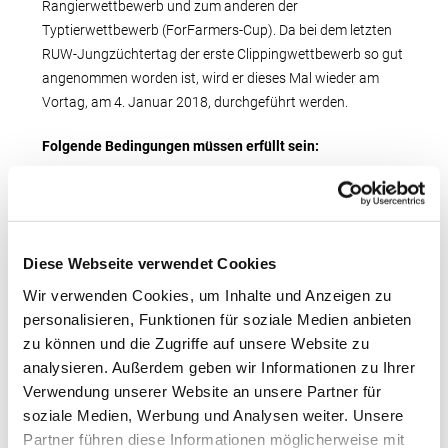
Rangierwettbewerb und zum anderen der
Typtierwettbewerb (ForFarmers-Cup). Da bei dem letzten
RUW-Jungzüchtertag der erste Clippingwettbewerb so gut
angenommen worden ist, wird er dieses Mal wieder am
Vortag, am 4. Januar 2018, durchgeführt werden.
Folgende Bedingungen müssen erfüllt sein:
Teilnehmen dürfen nur Jungzüchter(innen) und
Auszubildende aus dem RUW-Gebiet!
Alter der Tiere: max. 24 Monate am Veranstaltungstag
Diese Webseite verwendet Cookies
Wir verwenden Cookies, um Inhalte und Anzeigen zu
Trächtigkeit des Tieres: max. sieben Monate tragend am
personalisieren, Funktionen für soziale Medien anbieten
Veranstaltungstag
zu können und die Zugriffe auf unsere Website zu
analysieren. Außerdem geben wir Informationen zu Ihrer
BHV1-Status: BHV1-freie Tiere nach Bundesverordnung
Verwendung unserer Website an unsere Partner für
BVDV-Status: unverdächtig
soziale Medien, Werbung und Analysen weiter. Unsere
Partner führen diese Informationen möglicherweise mit