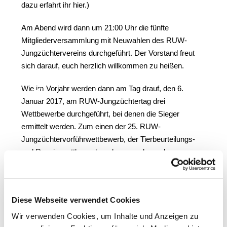
dazu erfahrt ihr hier.)
Am Abend wird dann um 21:00 Uhr die fünfte
Mitgliederversammlung mit Neuwahlen des RUW-
Jungzüchtervereins durchgeführt. Der Vorstand freut
sich darauf, euch herzlich willkommen zu heißen.
Wie im Vorjahr werden dann am Tag drauf, den 6.
Januar 2017, am RUW-Jungzüchtertag drei
Wettbewerbe durchgeführt, bei denen die Sieger
ermittelt werden. Zum einen der 25. RUW-
Jungzüchtervorführwettbewerb, der Tierbeurteilungs-
und Rangierwettbewerb und zum anderen der
Typtierwettbewerb (ForFarmers-Cup).
Folgende Bedingungen müssen erfüllt sein:
Diese Webseite verwendet Cookies
·
Teilnehmen dürfen nur Jungzüchter(innen) und
Wir verwenden Cookies, um Inhalte und Anzeigen zu
Auszubildende aus dem RUW-Gebiet!