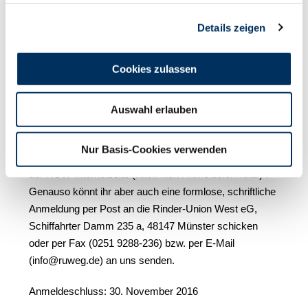
RUW-Gebiet.
Details zeigen
Je nach Anzahl der Anmeldungen werden die
Teilnehmer(innen) in drei bzw. vier Altersklassen
Cookies zulassen
eingeteilt. Für den Typtierwettbewerb können sich nur
die besten Tiere aus den Altersklassen II, III, und IV
Auswahl erlauben
(Tiere der Teilnehmer(innen) des Vorführwettbewerbes
ab 12 Jahre) qualifizieren!
Nur Basis-Cookies verwenden
Anmelden könnt ihr euch über das Anmeldeformular auf
der RUW-Internetseite (Klick hier: Anmeldeformular)
.
Genauso könnt ihr aber auch eine formlose, schriftliche
Anmeldung per Post an die Rinder-Union West eG,
Schiffahrter Damm 235 a, 48147 Münster schicken
oder per Fax (0251 9288-236) bzw. per E-Mail
(
info@ruweg.de
) an uns senden.
Anmeldeschluss: 30. November 2016