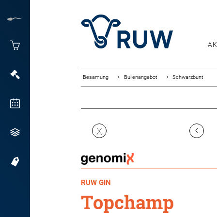
AK
Besamung
Bullenangebot
Schwarzbunt
‹
X
RUW GIN
Topchamp