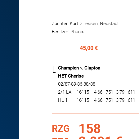
Züchter: Kurt Gillessen, Neustadt
Besitzer: Phönix
45,00 €
Champion
v.
Clapton
HET Cherise
02/87-89-86-88/88
2/1 LA
16115
4,66
751
3,79
611
HL 1
16115
4,66
751
3,79
611
158
RZG