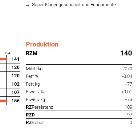
Super Klauengesundheit und Fundamente
Produktion
140
RZM
124
141
120
Milch kg
+2070
120
Fett %
-0.04
102
Fett kg
+77
Eiweiß %
+0.01
107
Eiweiß kg
+73
156
RZ
Persistenz
109
RZD
97
RZ
Robot
0