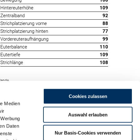
Bewegung
108
Hintereuterhöhe
109
Zentralband
92
Strichplatzierung vorne
88
Strichplatzierung hinten
77
Vordereuteraufhängung
99
Euterbalance
110
Eutertiefe
109
Strichlänge
108
lande
Cookies zulassen
le Medien
ir
Auswahl erlauben
, Werbung
ren Daten
m
Nur Basis-Cookies verwenden
ienste
land