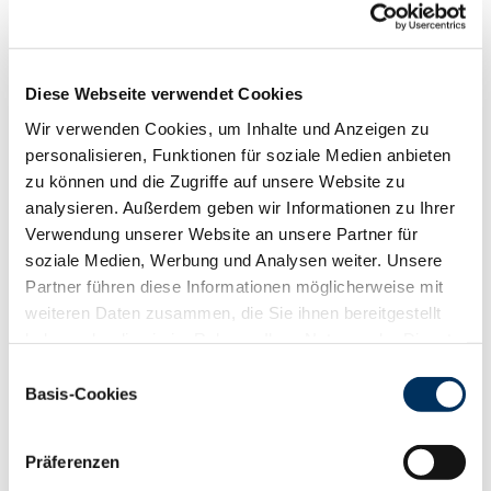
Funktionalität
88
100
112
124
RZN
135
RZS
128
Diese Webseite verwendet Cookies
RZR
116
Wir verwenden Cookies, um Inhalte und Anzeigen zu
RZKd
113
personalisieren, Funktionen für soziale Medien anbieten
RZKm
114
zu können und die Zugriffe auf unsere Website zu
RZÖko
147
analysieren. Außerdem geben wir Informationen zu Ihrer
Gesundheit
Verwendung unserer Website an unsere Partner für
soziale Medien, Werbung und Analysen weiter. Unsere
88
100
112
124
RZGesund
121
Partner führen diese Informationen möglicherweise mit
RZ
Euterfit
117
weiteren Daten zusammen, die Sie ihnen bereitgestellt
RZ
Klaue
109
haben oder die sie im Rahmen Ihrer Nutzung der Dienste
RZ
Metabol
107
gesammelt haben. Sie geben Einwilligung zu unseren
Einwilligungsauswahl
Cookies, wenn Sie unsere Webseite weiterhin nutzen.
RZ
Repro
107
Basis-Cookies
Datenschutzerklärung
|
Impressum
DD
control
102
RZ
Kälberfit
95
Präferenzen
Produktion