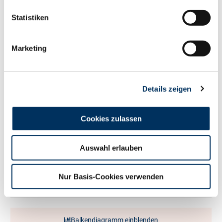
134
RZM
Statistiken
Milch kg
+2443
Fett %
-0.37
Marketing
Fett kg
+48
Eiweiß %
-0.12
Eiweiß kg
+69
RZ
Persistenz
117
Details zeigen
RZD
96
RZ
Robot
106
Cookies zulassen
Exterieur
110
RZE
Auswahl erlauben
Milchtyp
93
Körper
102
Nur Basis-Cookies verwenden
Fundament
96
Euter
118
Balkendiagramm einblenden