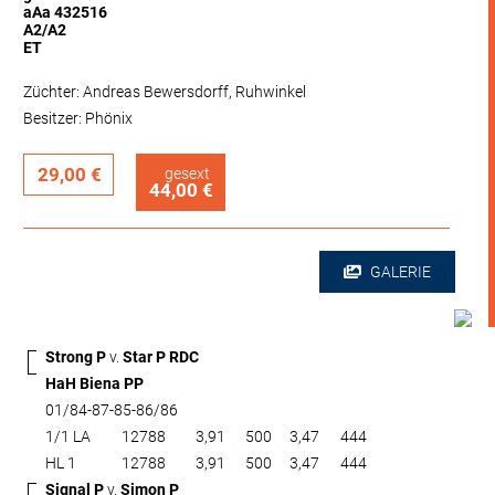
aAa 432516
A2/A2
ET
Züchter: Andreas Bewersdorff, Ruhwinkel
Besitzer: Phönix
29,00 €
gesext
44,00 €
GALERIE
Strong P
v.
Star P RDC
HaH Biena PP
01/84-87-85-86/86
1/1 LA
12788
3,91
500
3,47
444
HL 1
12788
3,91
500
3,47
444
Signal P
v.
Simon P