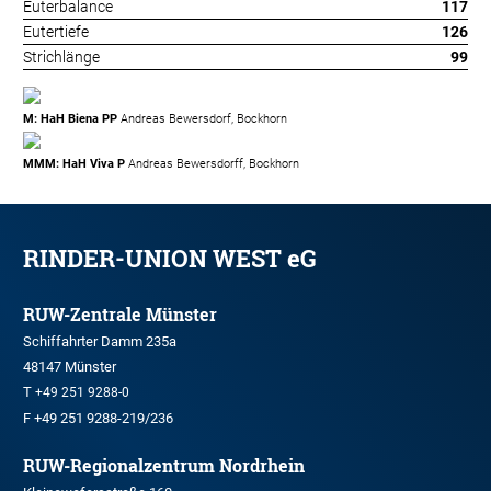
Euterbalance
117
Eutertiefe
126
Strichlänge
99
M: HaH Biena PP
Andreas Bewersdorf, Bockhorn
MMM: HaH Viva P
Andreas Bewersdorff, Bockhorn
RINDER-UNION WEST eG
RUW-Zentrale Münster
Schiffahrter Damm 235a
48147 Münster
T
+49 251 9288-0
F +49 251 9288-219/236
RUW-Regionalzentrum Nordrhein