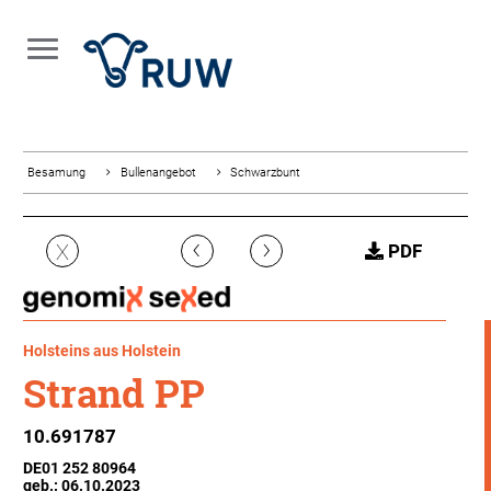
Besamung
Bullenangebot
Schwarzbunt
‹
›
X
PDF
Holsteins aus Holstein
Strand PP
10.691787
DE01 252 80964
geb.: 06.10.2023