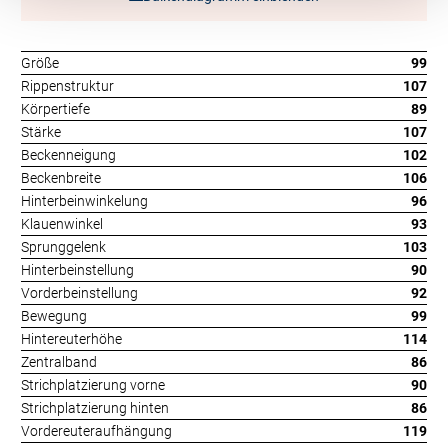
Größe
99
Rippenstruktur
107
Körpertiefe
89
Stärke
107
Beckenneigung
102
Beckenbreite
106
Hinterbeinwinkelung
96
Klauenwinkel
93
Sprunggelenk
103
Hinterbeinstellung
90
Vorderbeinstellung
92
Bewegung
99
Hintereuterhöhe
114
Zentralband
86
Strichplatzierung vorne
90
Strichplatzierung hinten
86
Vordereuteraufhängung
119