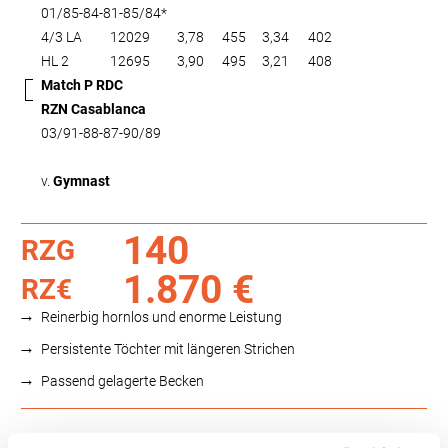
01/85-84-81-85/84*
4/3 LA
12029
3,78
455
3,34
402
HL 2
12695
3,90
495
3,21
408
Match P RDC
RZN Casablanca
03/91-88-87-90/89
v.
Gymnast
140
RZG
1.870 €
RZ€
Reinerbig hornlos und enorme Leistung
Persistente Töchter mit längeren Strichen
Passend gelagerte Becken