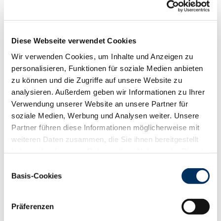
Funktionalität
88
100
112
124
RZN
119
RZS
113
Diese Webseite verwendet Cookies
RZR
110
Wir verwenden Cookies, um Inhalte und Anzeigen zu
RZKd
106
personalisieren, Funktionen für soziale Medien anbieten
RZKm
112
zu können und die Zugriffe auf unsere Website zu
RZÖko
127
analysieren. Außerdem geben wir Informationen zu Ihrer
Gesundheit
Verwendung unserer Website an unsere Partner für
soziale Medien, Werbung und Analysen weiter. Unsere
88
100
112
124
RZGesund
112
Partner führen diese Informationen möglicherweise mit
RZ
Euterfit
106
weiteren Daten zusammen, die Sie ihnen bereitgestellt
RZ
Klaue
107
haben oder die sie im Rahmen Ihrer Nutzung der Dienste
RZ
Metabol
101
gesammelt haben. Sie geben Einwilligung zu unseren
Einwilligungsauswahl
RZ
Repro
111
Cookies, wenn Sie unsere Webseite weiterhin nutzen.
Basis-Cookies
DD
control
109
Datenschutzerklärung
|
Impressum
RZ
Kälberfit
100
Präferenzen
Produktion