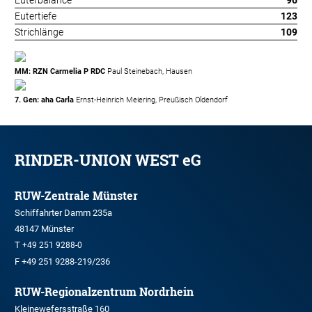
Euterbalance
96
Eutertiefe
123
Strichlänge
109
MM: RZN Carmelia P RDC
Paul Steinebach, Hausen
7. Gen: aha Carla
Ernst-Heinrich Meiering, Preußisch Oldendorf
RINDER-UNION WEST eG
RUW-Zentrale Münster
Schiffahrter Damm 235a
48147 Münster
T
+49 251 9288-0
F +49 251 9288-219/236
RUW-Regionalzentrum Nordrhein
Kleinewefersstraße 160