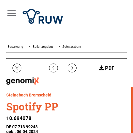
Besamung
Bullenangebot
Schwarzbunt
‹
›
X
PDF
Steinebach Bremscheid
Spotify PP
10.694078
DE 07 713 99248
geb.: 06.04.2024