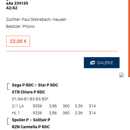
aAa 234165
A2/A2
Züchter: Paul Steinebach, Hausen
Besitzer: Phönix
22,00 €
GALERIE
Sega P RDC
v.
Star P RDC
STB Chiara P RDC
01/84-81-83-83/83*
2/1 LA
9336
3,86
360
3,36
314
HL 1
9336
3,86
360
3,36
314
Spoiler P
v.
Solitair P
RZN Carmelia P RDC