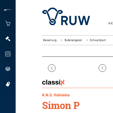
AK
Besamung
Bullenangebot
Schwarzbunt
‹
X
K.N.S. Holsteins
Simon P