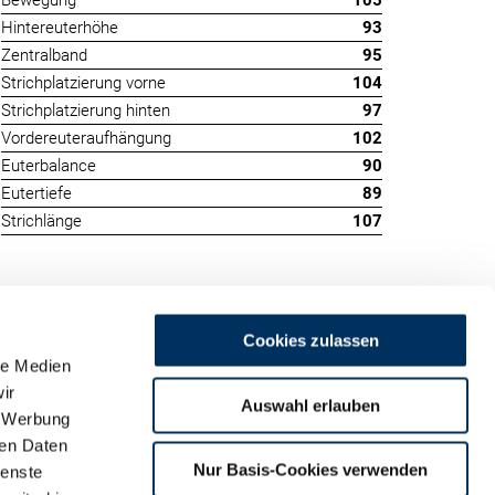
Bewegung
105
Hintereuterhöhe
93
Zentralband
95
Strichplatzierung vorne
104
Strichplatzierung hinten
97
Vordereuteraufhängung
102
Euterbalance
90
Eutertiefe
89
Strichlänge
107
Cookies zulassen
le Medien
ir
Auswahl erlauben
, Werbung
ren Daten
m
Nur Basis-Cookies verwenden
ienste
land