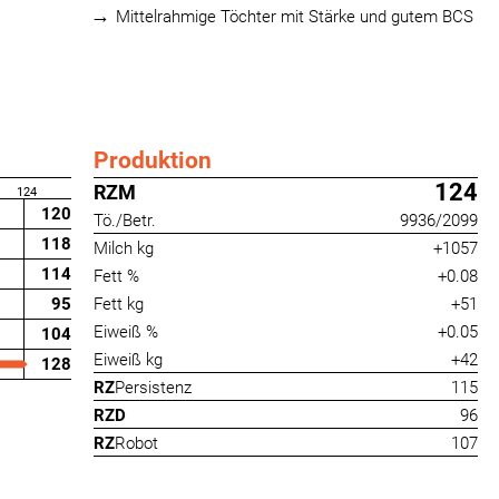
Mittelrahmige Töchter mit Stärke und gutem BCS
Produktion
124
RZM
124
120
Tö./Betr.
9936/2099
118
Milch kg
+1057
114
Fett %
+0.08
95
Fett kg
+51
Eiweiß %
+0.05
104
Eiweiß kg
+42
128
RZ
Persistenz
115
RZD
96
RZ
Robot
107