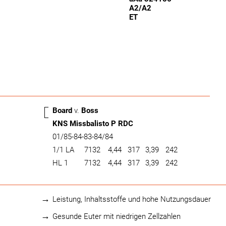
A2/A2
ET
Board
v.
Boss
KNS Missbalisto P RDC
01/85-84-83-84/84
1/1 LA
7132
4,44
317
3,39
242
HL 1
7132
4,44
317
3,39
242
Leistung, Inhaltsstoffe und hohe Nutzungsdauer
Gesunde Euter mit niedrigen Zellzahlen