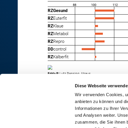
88
100
112
RZGesund
RZ
Euterfit
RZ
Klaue
RZ
Metabol
RZ
Repro
DD
control
RZ
Kälberfit
Edda P
Lutz Rensing, Ahaus
Diese Webseite verwende
Wir verwenden Cookies, um
anbieten zu können und di
RINDER-UNION WEST eG
Informationen zu Ihrer Ve
und Analysen weiter. Unse
RUW-Zentrale Münster
zusammen, die Sie ihnen b
Schiffahrter Damm 235a