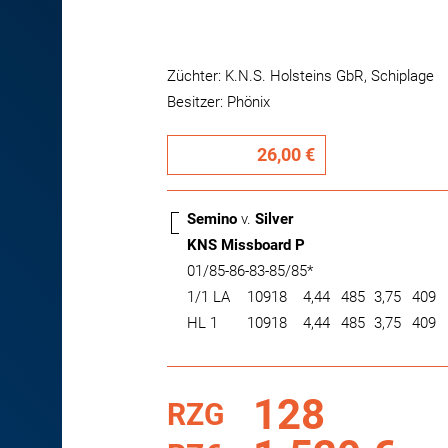
Züchter: K.N.S. Holsteins GbR, Schiplage
Besitzer: Phönix
26,00 €
Semino
v.
Silver
KNS Missboard P
01/85-86-83-85/85*
1/1 LA
10918
4,44
485
3,75
409
HL 1
10918
4,44
485
3,75
409
128
RZG