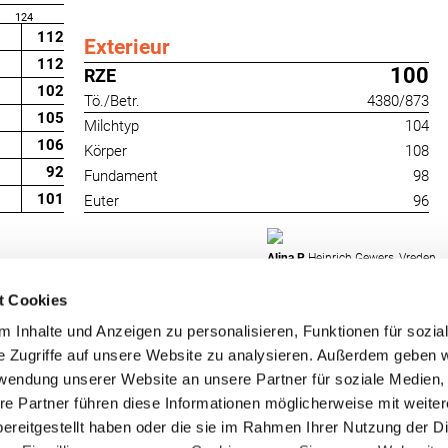
124
112
Exterieur
112
100
RZE
102
Tö./Betr.
4380/873
105
Milchtyp
104
106
Körper
108
92
Fundament
98
101
Euter
96
Alina P
Heinrich Gewers, Vreden
t Cookies
 Inhalte und Anzeigen zu personalisieren, Funktionen für sozia
e Zugriffe auf unsere Website zu analysieren. Außerdem geben w
rwendung unserer Website an unsere Partner für soziale Medien
re Partner führen diese Informationen möglicherweise mit weite
RUW-Regionalzentrum
RUW-Regionalzentru
ereitgestellt haben oder die sie im Rahmen Ihrer Nutzung der D
Nordrhein
Rheinland-Pfalz/Saar