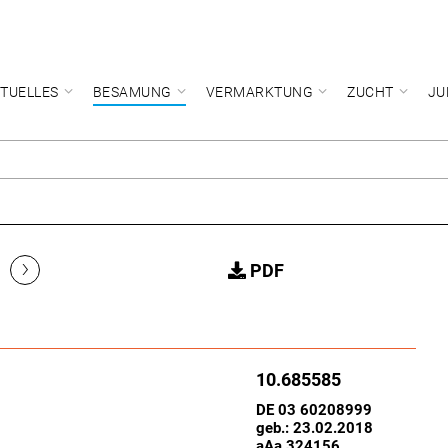
TUELLES
BESAMUNG
VERMARKTUNG
ZUCHT
JU
›
PDF
10.685585
DE 03 60208999
geb.: 23.02.2018
aAa 324156