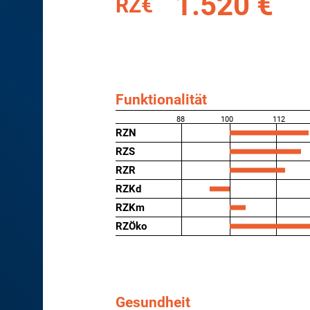
1.520 €
RZ€
Funktionalität
88
100
112
RZN
RZS
RZR
RZKd
RZKm
RZÖko
Gesundheit