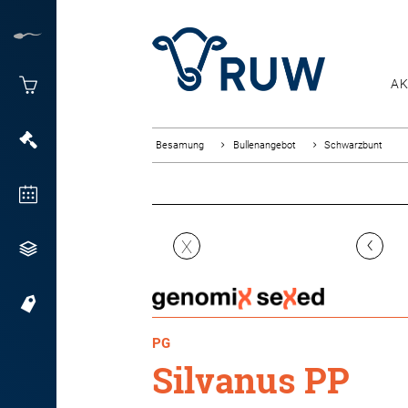
AK
Besamung
Bullenangebot
Schwarzbunt
‹
X
PG
Silvanus PP