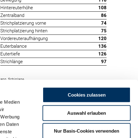
Bewegung
118
Hintereuterhöhe
108
Zentralband
86
Strichplatzierung vorne
74
Strichplatzierung hinten
75
Vordereuteraufhängung
120
Euterbalance
136
Eutertiefe
126
Strichlänge
97
ann, Schiplage
Cookies zulassen
le Medien
ir
Auswahl erlauben
, Werbung
ren Daten
m
Nur Basis-Cookies verwenden
ienste
land