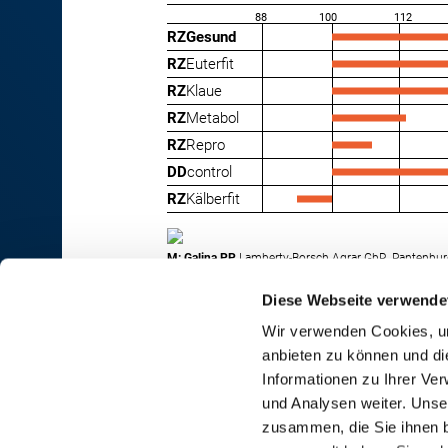
88
100
112
RZGesund
RZ
Euterfit
RZ
Klaue
RZ
Metabol
RZ
Repro
DD
control
RZ
Kälberfit
M: Galina PP
Lamberty-Borsch Agrar GbR, Pantenbu
Diese Webseite verwende
Wir verwenden Cookies, um
anbieten zu können und di
RINDER-UNION WEST eG
Informationen zu Ihrer Ve
und Analysen weiter. Unse
RUW-Zentrale Münster
zusammen, die Sie ihnen b
Schiffahrter Damm 235a