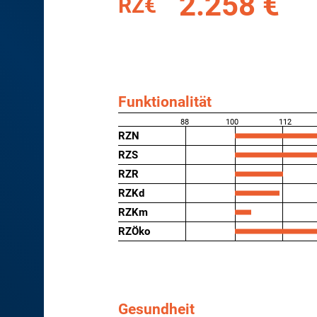
2.258 €
RZ€
Funktionalität
88
100
112
RZN
RZS
RZR
RZKd
RZKm
RZÖko
Gesundheit