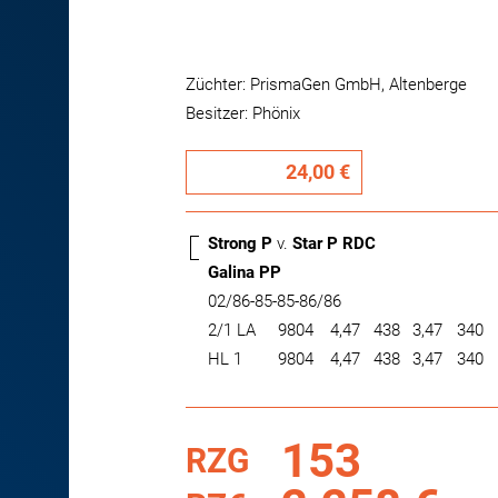
Züchter: PrismaGen GmbH, Altenberge
Besitzer: Phönix
24,00 €
Strong P
v.
Star P RDC
Galina PP
02/86-85-85-86/86
2/1 LA
9804
4,47
438
3,47
340
HL 1
9804
4,47
438
3,47
340
153
RZG