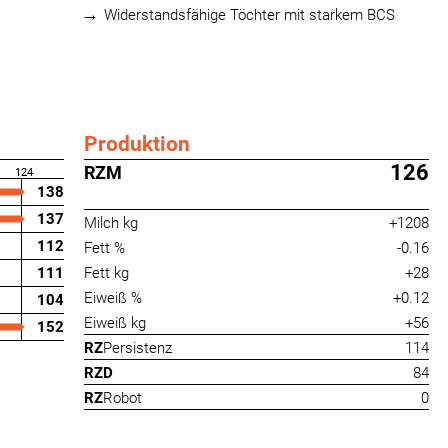
Widerstandsfähige Töchter mit starkem BCS
Produktion
126
RZM
124
138
137
Milch kg
+1208
112
Fett %
-0.16
111
Fett kg
+28
Eiweiß %
+0.12
104
Eiweiß kg
+56
152
RZ
Persistenz
114
RZD
84
RZ
Robot
0