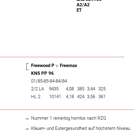
A2/A2
ET
Freewood P
v.
Freemax
KNS PP 96
01/85-85-84-84/84
2/2 LA
9435
4,08
385
3,44
325
HL 2
10141
4,18
424
3,56
361
Nummer 1 reinerbig hornlos nach RZG
Klauen- und Eutergesundheit auf höchstem Niveau