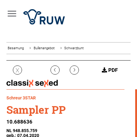
Besamung
Bullenangebot
Schwarzbunt
‹
›
X
PDF
Schreur 3STAR
Sampler PP
10.688636
NL 948.855.759
geb.: 07.04.2020