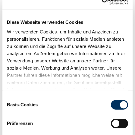
88
100
112
124
RZN
113
RZS
105
Diese Webseite verwendet Cookies
RZR
96
Wir verwenden Cookies, um Inhalte und Anzeigen zu
RZKd
96
personalisieren, Funktionen für soziale Medien anbieten
RZKm
105
zu können und die Zugriffe auf unsere Website zu
RZÖko
123
analysieren. Außerdem geben wir Informationen zu Ihrer
Gesundheit
Verwendung unserer Website an unsere Partner für
88
100
112
124
soziale Medien, Werbung und Analysen weiter. Unsere
RZGesund
109
Partner führen diese Informationen möglicherweise mit
RZ
Euterfit
107
weiteren Daten zusammen, die Sie ihnen bereitgestellt
RZ
Klaue
106
haben oder die sie im Rahmen Ihrer Nutzung der Dienste
RZ
Metabol
103
gesammelt haben. Sie geben Einwilligung zu unseren
Einwilligungsauswahl
RZ
Repro
101
Cookies, wenn Sie unsere Webseite weiterhin nutzen.
Basis-Cookies
DD
control
96
Datenschutzerklärung
|
Impressum
RZ
Kälberfit
107
Produktion
Präferenzen
123
RZM