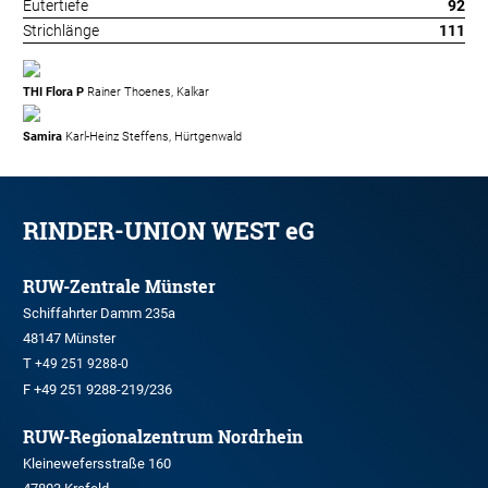
Eutertiefe
92
Strichlänge
111
THI Flora P
Rainer Thoenes, Kalkar
Samira
Karl-Heinz Steffens, Hürtgenwald
RINDER-UNION WEST eG
RUW-Zentrale Münster
Schiffahrter Damm 235a
48147 Münster
T
+49 251 9288-0
F +49 251 9288-219/236
RUW-Regionalzentrum Nordrhein
Kleinewefersstraße 160