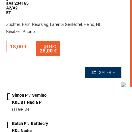
aAa 234165
A2/A2
ET
Züchter: Fam. Reurslag, Laren & GenHotel, Heino, NL
Besitzer: Phönix
18,00 €
gesext
25,00 €
GALERIE
Simon P
v.
Semino
K&L BT Nadia P
(1) GP 84
Batch P
v.
Battlecry
K&L Nadia