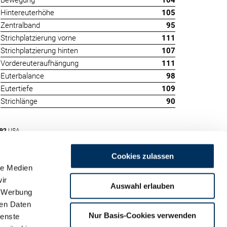
Bewegung
104
Hintereuterhöhe
105
Zentralband
95
Strichplatzierung vorne
111
Strichplatzierung hinten
107
Vordereuteraufhängung
111
Euterbalance
98
Eutertiefe
109
Strichlänge
90
092
USA
Cookies zulassen
le Medien
ir
Auswahl erlauben
, Werbung
ren Daten
m
Nur Basis-Cookies verwenden
ienste
land