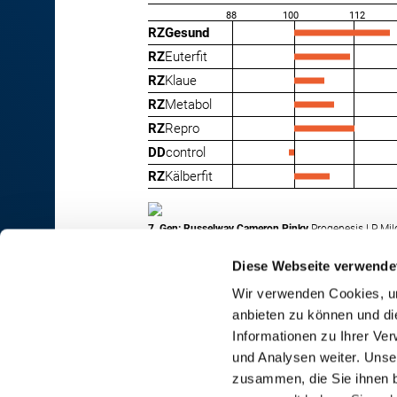
88
100
112
RZGesund
RZ
Euterfit
RZ
Klaue
RZ
Metabol
RZ
Repro
DD
control
RZ
Kälberfit
7. Gen: Russelway Cameron Pinky
Progenesis LP, Mi
Diese Webseite verwende
Wir verwenden Cookies, um
anbieten zu können und di
RINDER-UNION WEST eG
Informationen zu Ihrer Ve
und Analysen weiter. Unse
RUW-Zentrale Münster
zusammen, die Sie ihnen b
Schiffahrter Damm 235a