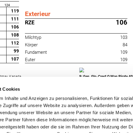
124
119
Exterieur
111
106
RZE
106
108
Milchtyp
103
112
Körper
84
99
Fundament
109
107
Euter
109
ldmay, Kanada
9: Gen. Glo-Crest O Man Pirate 4
t Cookies
 Inhalte und Anzeigen zu personalisieren, Funktionen für sozia
e Zugriffe auf unsere Website zu analysieren. Außerdem geben w
rwendung unserer Website an unsere Partner für soziale Medien
re Partner führen diese Informationen möglicherweise mit weite
RUW-Regionalzentrum
RUW-Regionalzentru
ereitgestellt haben oder die sie im Rahmen Ihrer Nutzung der D
Nordrhein
Rheinland-Pfalz/Saar