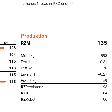
hohes Niveau in RZG und TPI
Produktion
135
RZM
124
123
104
Milch kg
+998
115
Fett %
+0.31
113
Fett kg
+76
Eiweiß %
+0.21
115
Eiweiß kg
+59
138
RZ
Persistenz
93
RZD
104
RZ
Robot
106