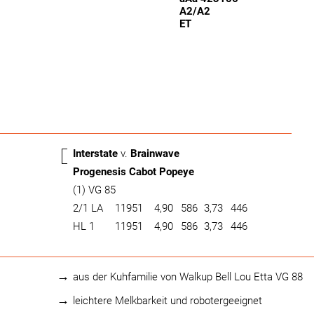
A2/A2
ET
Interstate
v.
Brainwave
Progenesis Cabot Popeye
(1) VG 85
2/1 LA
11951
4,90
586
3,73
446
HL 1
11951
4,90
586
3,73
446
aus der Kuhfamilie von Walkup Bell Lou Etta VG 88
leichtere Melkbarkeit und robotergeeignet