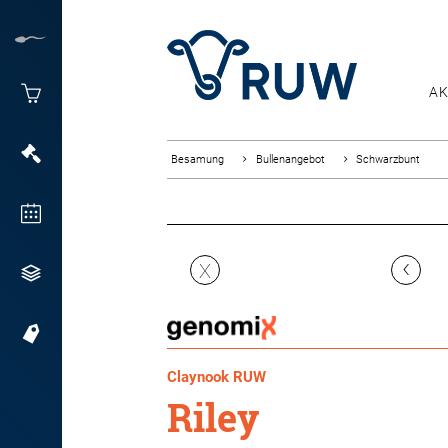
AK
Besamung
Bullenangebot
Schwarzbunt
‹
X
Claynook RUW
Riley