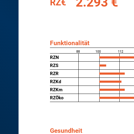
2.293 €
RZ€
Funktionalität
88
100
112
RZN
RZS
RZR
RZKd
RZKm
RZÖko
Gesundheit