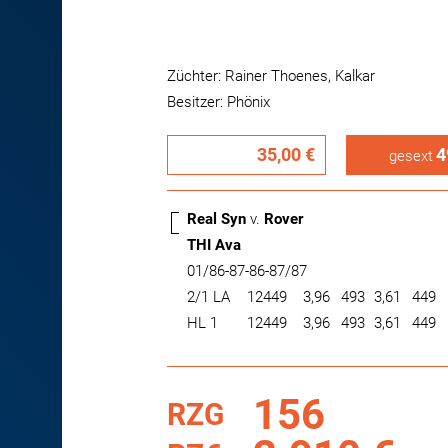
Züchter: Rainer Thoenes, Kalkar
Besitzer: Phönix
35,00 €
4
gesext
Real Syn
v.
Rover
THI Ava
01/86-87-86-87/87
2/1 LA
12449
3,96
493
3,61
449
HL 1
12449
3,96
493
3,61
449
156
RZG