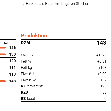
Funktionale Euter mit längeren Strichen
Produktion
143
RZM
124
126
130
Milch kg
+1628
120
Fett %
+0.31
111
Fett kg
+103
Eiweiß %
+0.09
113
Eiweiß kg
+67
148
RZ
Persistenz
125
RZD
83
RZ
Robot
0