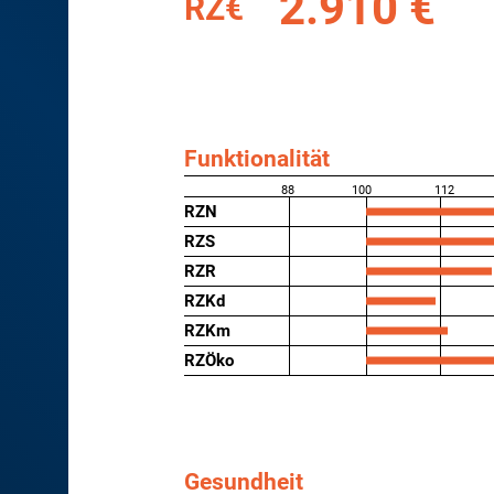
2.910 €
RZ€
Funktionalität
88
100
112
RZN
RZS
RZR
RZKd
RZKm
RZÖko
Gesundheit