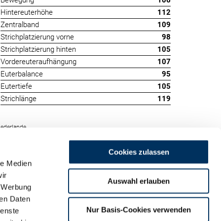
Bewegung
106
Hintereuterhöhe
112
Zentralband
109
Strichplatzierung vorne
98
Strichplatzierung hinten
105
Vordereuteraufhängung
107
Euterbalance
95
Eutertiefe
105
Strichlänge
119
ederlande
Cookies zulassen
le Medien
ir
Auswahl erlauben
, Werbung
ren Daten
m
Nur Basis-Cookies verwenden
ienste
land