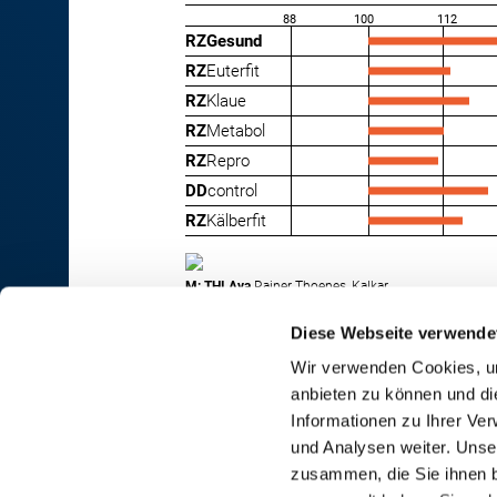
88
100
112
RZGesund
RZ
Euterfit
RZ
Klaue
RZ
Metabol
RZ
Repro
DD
control
RZ
Kälberfit
M: THI Ava
Rainer Thoenes, Kalkar
Diese Webseite verwende
Wir verwenden Cookies, um
anbieten zu können und di
RINDER-UNION WEST eG
Informationen zu Ihrer Ve
und Analysen weiter. Unse
RUW-Zentrale Münster
zusammen, die Sie ihnen b
Schiffahrter Damm 235a