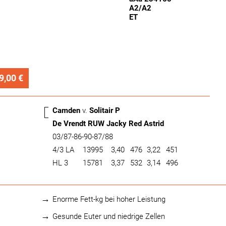
A2/A2
ET
9,00 €
Camden
v.
Solitair P
De Vrendt RUW Jacky Red Astrid
03/87-86-90-87/88
4/3 LA
13995
3,40
476
3,22
451
HL 3
15781
3,37
532
3,14
496
Enorme Fett-kg bei hoher Leistung
Gesunde Euter und niedrige Zellen