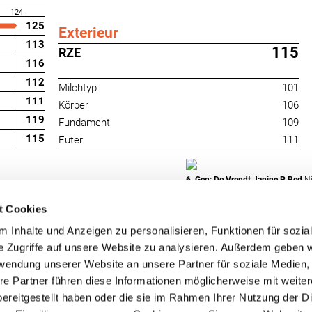
124
125
Exterieur
113
115
RZE
116
112
Milchtyp
101
111
Körper
106
119
Fundament
109
115
Euter
111
6. Gen: De Vrendt Janine P Red
Ni
t Cookies
 Inhalte und Anzeigen zu personalisieren, Funktionen für sozia
e Zugriffe auf unsere Website zu analysieren. Außerdem geben w
rwendung unserer Website an unsere Partner für soziale Medien
re Partner führen diese Informationen möglicherweise mit weite
RUW-Regionalzentrum
RUW-Regionalzentru
ereitgestellt haben oder die sie im Rahmen Ihrer Nutzung der D
Nordrhein
Rheinland-Pfalz/Saar