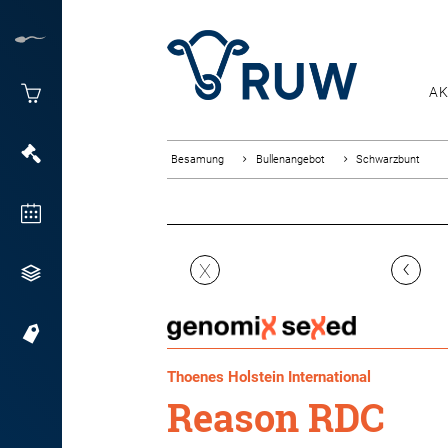
AK
Besamung
Bullenangebot
Schwarzbunt
‹
X
Thoenes Holstein International
Reason RDC