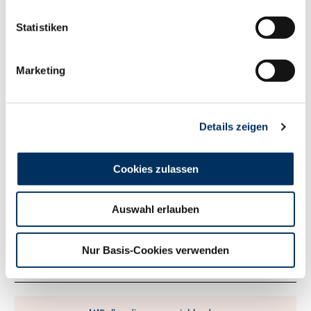
135
RZM
Statistiken
Milch kg
+1886
Fett %
+0.18
Marketing
Fett kg
+97
Eiweiß %
-0.13
Eiweiß kg
+49
Details zeigen
RZ
Persistenz
124
RZD
101
RZ
Robot
0
Cookies zulassen
Exterieur
120
RZE
Auswahl erlauben
Milchtyp
114
Körper
88
Nur Basis-Cookies verwenden
Fundament
120
Euter
116