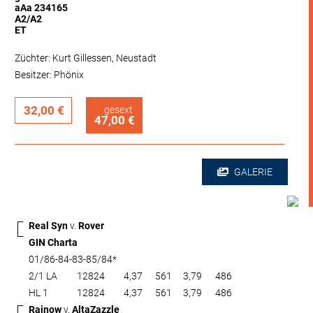
aAa 234165
A2/A2
ET
Züchter: Kurt Gillessen, Neustadt
Besitzer: Phönix
32,00 €
gesext
47,00 €
GALERIE
Real Syn
v.
Rover
GIN Charta
01/86-84-83-85/84*
2/1 LA
12824
4,37
561
3,79
486
HL 1
12824
4,37
561
3,79
486
Rainow
v.
AltaZazzle