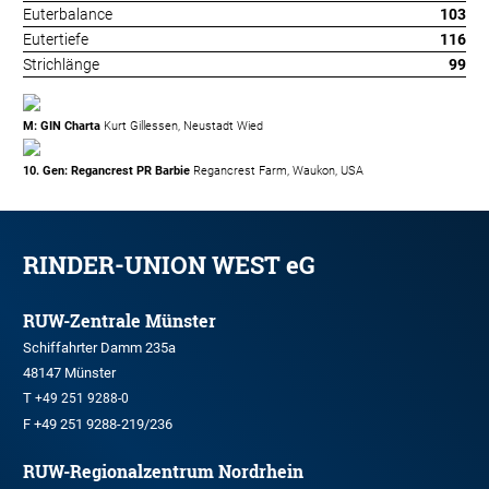
Euterbalance
103
Eutertiefe
116
Strichlänge
99
M: GIN Charta
Kurt Gillessen, Neustadt Wied
10. Gen: Regancrest PR Barbie
Regancrest Farm, Waukon, USA
RINDER-UNION WEST eG
RUW-Zentrale Münster
Schiffahrter Damm 235a
48147 Münster
T
+49 251 9288-0
F +49 251 9288-219/236
RUW-Regionalzentrum Nordrhein